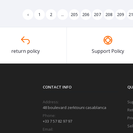
‹
1
2
...
205
206
207
208
209
2
return policy
Support Policy
CONTACT INFO
QU
Address:
Sup
48 boulevard zerktouni casablanca
Ret
Phone:
Pri
+33 7 57 82 97 97
Sel
Email: