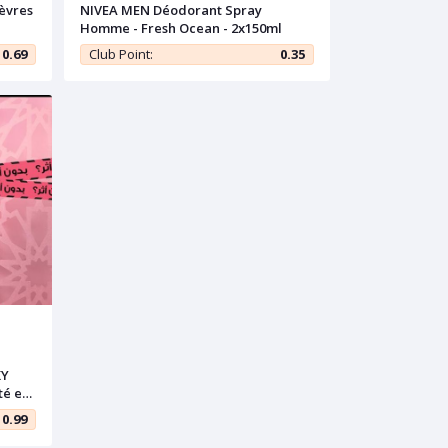
èvres
NIVEA MEN Déodorant Spray
Homme - Fresh Ocean - 2x150ml
0.69
Club Point:
0.35
KY
té et
0.99