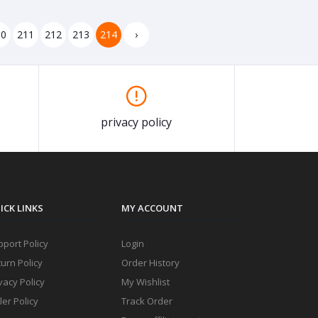
10
211
212
213
214
›
privacy policy
ICK LINKS
MY ACCOUNT
port Policy
Login
urn Policy
Order History
vacy Policy
My Wishlist
ler Policy
Track Order