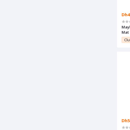
Dh4
Mayb
Mat 
Supe
Clu
Dh5