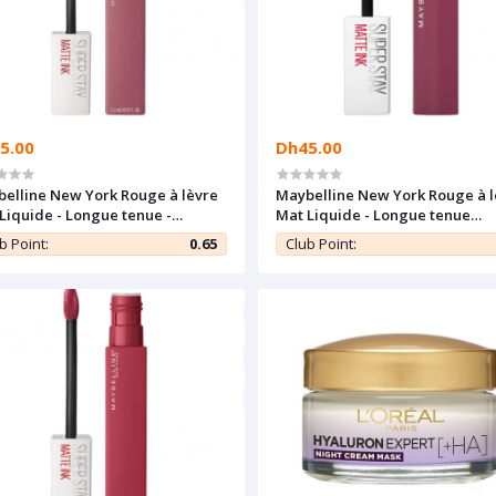
5.00
Dh45.00
elline New York Rouge à lèvre
Maybelline New York Rouge à l
Liquide - Longue tenue -
Mat Liquide - Longue tenue
rstay Matte Ink PINKS - 15
Superstay Matte Ink PINKS - 16
b Point:
0.65
Club Point:
R - 5 ml
SUCCESSFUL - 5 ml