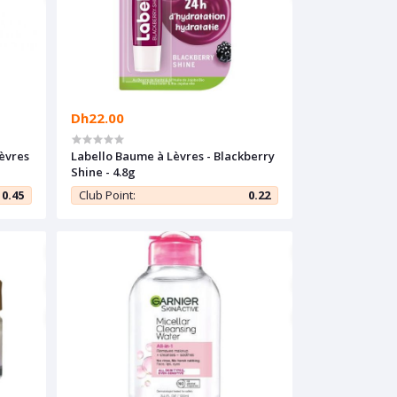
Dh22.00
èvres
Labello Baume à Lèvres - Blackberry
Shine - 4.8g
5
0.45
Club Point:
0.22