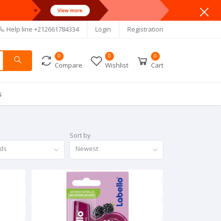
Help line
+212661784334
Login
Registration
0
0
0
Compare
Wishlist
Cart
s
Sort by
nds
Newest