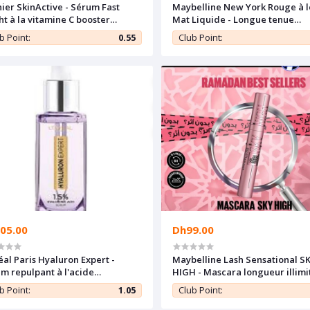
ier SkinActive - Sérum Fast
Maybelline New York Rouge à l
ht à la vitamine C booster
Mat Liquide - Longue tenue
lat pour teint terne - 30ml
Superstay Matte Ink - 65
b Point:
0.55
Club Point:
SEDUCTRESS - 5 ml
05.00
Dh99.00
éal Paris Hyaluron Expert -
Maybelline Lash Sensational S
m repulpant à l'acide
HIGH - Mascara longueur illimi
uronique - 30ml
volume intense
b Point:
1.05
Club Point: