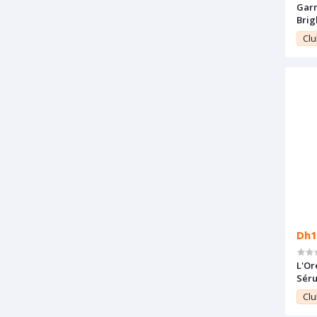
Garn
Brig
d'éc
Clu
Dh1
L'Or
Séru
hyal
Clu