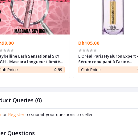
h99.00
Dh105.00
ybelline Lash Sensational SKY
L'Oréal Paris Hyaluron Expert 
GH - Mascara longueur illimité
Sérum repulpant à l'acide
 volume intense
hyaluronique - 30ml
lub Point:
0.99
Club Point:
duct Queries (0)
n
or
Register
to submit your questions to seller
er Questions