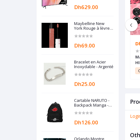
Dh629.00
Maybelline New
York Rouge à lèvres
Mat Liquide - Longue
tenue Superstay
Matte Ink - 65
Dh65.00
D
Dh69.00
SEDUCTRESS - 5 ml
 York Rouge à
Maybelline New York Rouge à
Ma
Bracelet en Acier
ide - Longue tenue
lèvre Mat Liquide - Longue tenue -
HI
Inoxydable - Argenté
Ink PINKS - 165
Superstay Matte Ink PINKS - 15
et
0.45
Club Point:
0.65
C
ml
LOVER - 5 ml
Dh25.00
Cartable NARUTO -
Pro
Backpack Manga -
Sac à Dos AKATSUKI
- Cartable Anime
Logi
Dh126.00
Oth
Orlando Montre