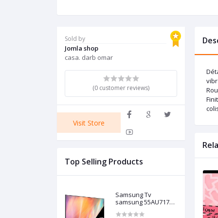
Sold by
Des
Jomla shop
casa. darb omar
Dét
vib
(0 customer reviews)
Rou
Fini
coli
Visit Store
Rel
Top Selling Products
Samsung Tv
samsung 55AU7172
4K crystal model
2021 Europe