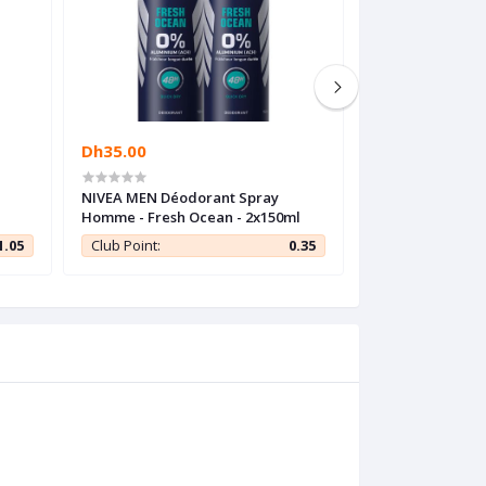
Dh35.00
Dh55.00
-
NIVEA MEN Déodorant Spray
Garnier SkinActi
Homme - Fresh Ocean - 2x150ml
Bright à la vita
d'éclat pour tein
1.05
Club Point:
0.35
Club Point: