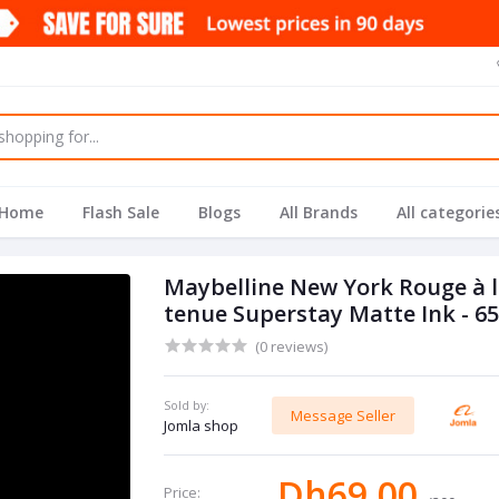
Home
Flash Sale
Blogs
All Brands
All categorie
Maybelline New York Rouge à l
tenue Superstay Matte Ink - 6
(0 reviews)
Sold by:
Message Seller
Jomla shop
Dh69.00
Price: