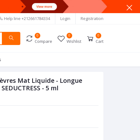
Help line
+212661784334
Login
Registration
0
0
0
Compare
Wishlist
Cart
s
èvres Mat Liquide - Longue
5 SEDUCTRESS - 5 ml