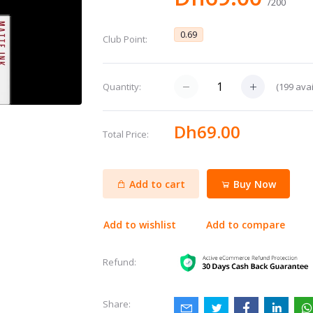
/200
0.69
Club Point:
(
199
avai
Quantity:
Dh69.00
Total Price:
Add to cart
Buy Now
Add to wishlist
Add to compare
Refund:
Share: