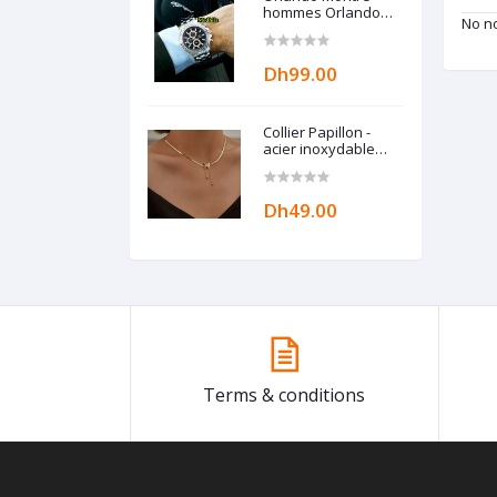
hommes Orlando
No no
Tendance
Z34T765AZ324 By
Modhila
Dh99.00
Collier Papillon -
acier inoxydable
chaîne esthétique
Breloque BEN
ACCESSORIZE
Dh49.00
Terms & conditions