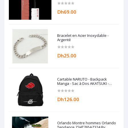
Superstay Matte Ink - 65
SEDUCTRESS - 5 ml
Dh69.00
Bracelet en Acier Inoxydable -
Argenté
Dh25.00
Cartable NARUTO - Backpack
Manga - Sac à Dos AKATSUKI -
Cartable Anime
Dh126.00
Orlando Montre hommes Orlando
Tendance Z34T765AZ324 By