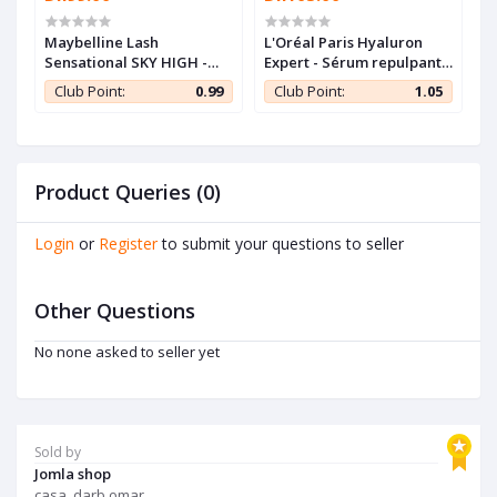
Maybelline Lash
L'Oréal Paris Hyaluron
N
de
Sensational SKY HIGH -
Expert - Sérum repulpant
S
Mascara longueur illimité
à l'acide hyaluronique -
O
5
Club Point:
0.99
Club Point:
1.05
KS
et volume intense
30ml
Product Queries (0)
Login
or
Register
to submit your questions to seller
Other Questions
No none asked to seller yet
Sold by
Jomla shop
casa. darb omar