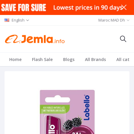
English
Maroc MAD Dh
Home
Flash Sale
Blogs
All Brands
All cate