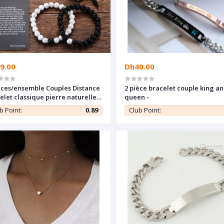
9.00
Dh40.00
èces/ensemble Couples Distance
2 pièce bracelet couple king a
elet classique pierre naturelle
queen -
c et noir pour hommes femmes
b Point:
0.89
Club Point:
leur ami chaud+sac d'opp