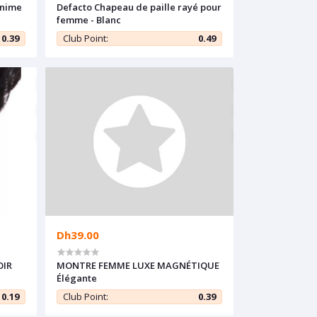
Anime
Defacto Chapeau de paille rayé pour
femme - Blanc
0.39
Club Point:
0.49
Dh39.00
OIR
MONTRE FEMME LUXE MAGNÉTIQUE
Élégante
0.19
Club Point:
0.39