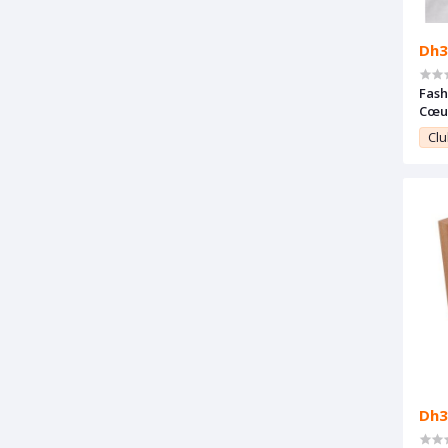
Dh3
Fash
Cœu
Clu
Dh3