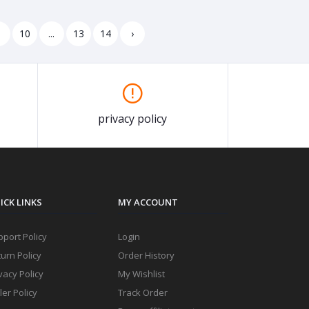
9
10
...
13
14
›
privacy policy
ICK LINKS
MY ACCOUNT
port Policy
Login
urn Policy
Order History
vacy Policy
My Wishlist
ler Policy
Track Order