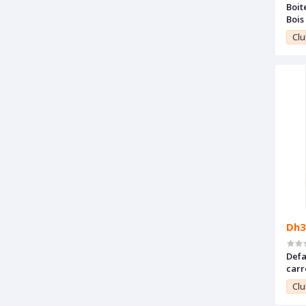
Boit
Bois
Clu
Dh3
Defa
carr
Clu