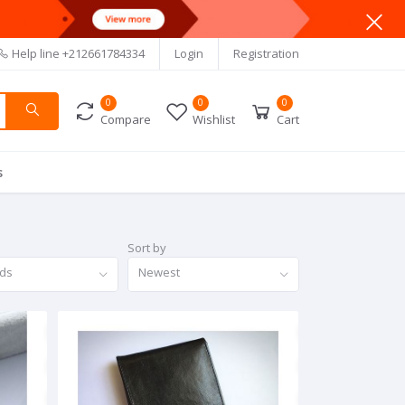
Help line
+212661784334
Login
Registration
0
0
0
Compare
Wishlist
Cart
s
Sort by
nds
Newest