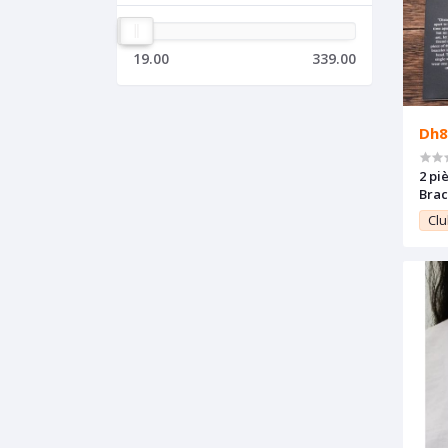
19.00
339.00
Dh8
2 pi
Brac
blan
Clu
meil