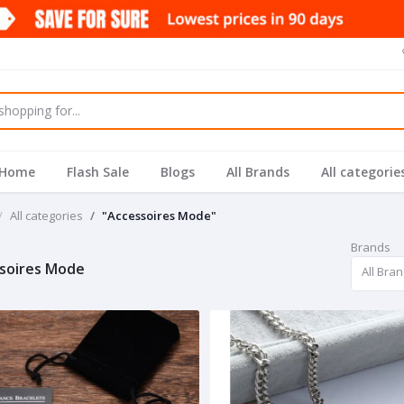
Home
Flash Sale
Blogs
All Brands
All categorie
All categories
"Accessoires Mode"
Brands
soires Mode
All Bra