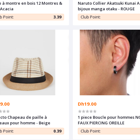
e à montre en bois 12 Montres &
Naruto Collier Akatsuki Kunai 
 Acacia
bijoux manga otaku - ROUGE
b Point:
3.39
Club Point:
9.00
Dh19.00
cto Chapeau de paille à
1 piece Boucle pour hommes N
eaux pour homme - Beige
FAUX PIERCING OREILLE
b Point:
0.39
Club Point: