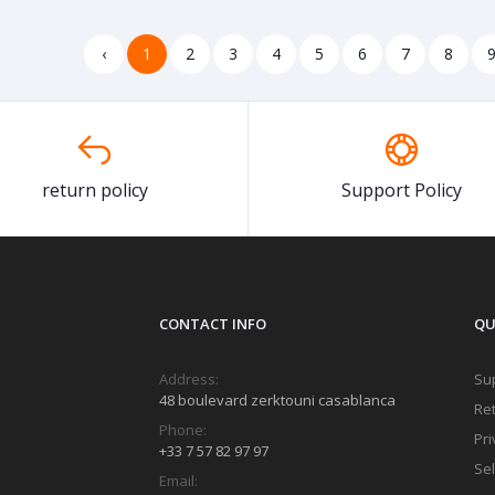
‹
1
2
3
4
5
6
7
8
return policy
Support Policy
CONTACT INFO
QU
Address:
Sup
48 boulevard zerktouni casablanca
Ret
Phone:
Pri
+33 7 57 82 97 97
Sel
Email: