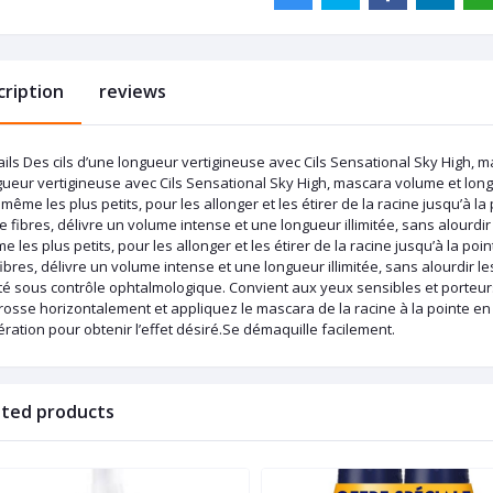
cription
reviews
ils Des cils d’une longueur vertigineuse avec Cils Sensational Sky High, m
ueur vertigineuse avec Cils Sensational Sky High, mascara volume et longue
, même les plus petits, pour les allonger et les étirer de la racine jusqu’à 
e fibres, délivre un volume intense et une longueur illimitée, sans alourdir l
 les plus petits, pour les allonger et les étirer de la racine jusqu’à la po
ibres, délivre un volume intense et une longueur illimitée, sans alourdir le
té sous contrôle ophtalmologique. Convient aux yeux sensibles et porteurs
rosse horizontalement et appliquez le mascara de la racine à la pointe en
ération pour obtenir l’effet désiré.Se démaquille facilement.
ated products