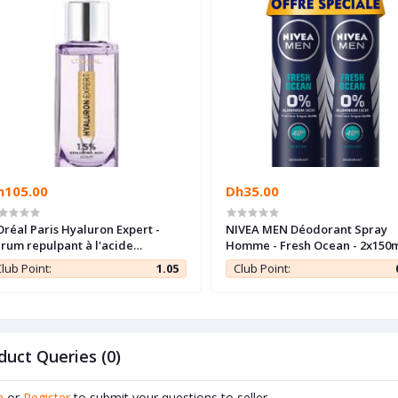
h105.00
Dh35.00
Oréal Paris Hyaluron Expert -
NIVEA MEN Déodorant Spray
rum repulpant à l'acide
Homme - Fresh Ocean - 2x150
aluronique - 30ml
lub Point:
1.05
Club Point:
duct Queries (0)
n
or
Register
to submit your questions to seller