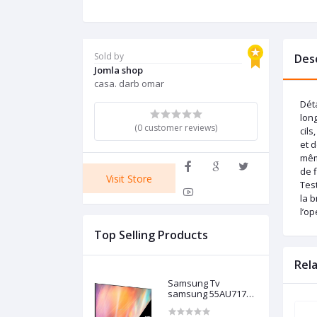
Sold by
Des
Jomla shop
casa. darb omar
Déta
long
(0 customer reviews)
cils
et d
même
de f
Visit Store
Tes
la b
l’op
Top Selling Products
Rel
Samsung Tv
samsung 55AU7172
4K crystal model
2021 Europe