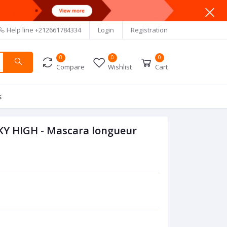
Help line
+212661784334
Login
Registration
0
0
0
Compare
Wishlist
Cart
s
KY HIGH - Mascara longueur