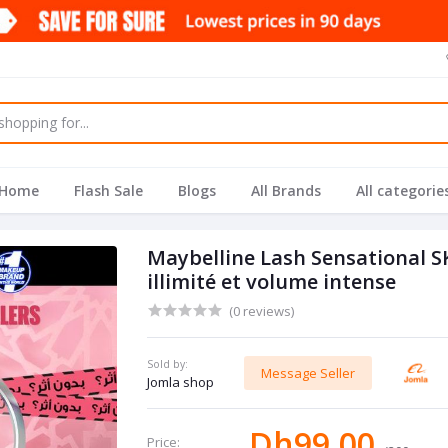
Home
Flash Sale
Blogs
All Brands
All categorie
Maybelline Lash Sensational S
illimité et volume intense
(0 reviews)
Sold by:
Message Seller
Jomla shop
Dh99.00
Price: