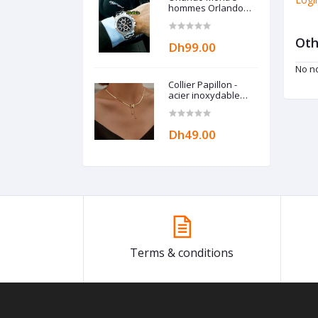
hommes Orlando
Tendance
Z34T765AZ324 By
Modhila
Oth
Dh99.00
No no
Collier Papillon -
acier inoxydable
chaîne esthétique
Breloque BEN
ACCESSORIZE
Dh49.00
Terms & conditions