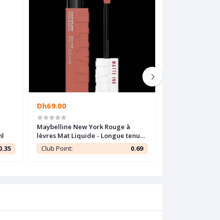
Dh69.00
Dh55.00
Maybelline New York Rouge à
Garnier SkinActi
ml
lèvres Mat Liquide - Longue tenue
Bright à la vita
Superstay Matte Ink - 65
d'éclat pour tein
0.35
Club Point:
0.69
Club Point:
SEDUCTRESS - 5 ml