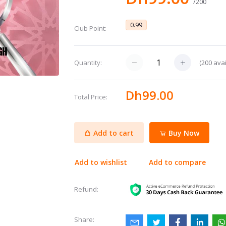
/200
0.99
Club Point:
(
200
avai
Quantity:
Dh99.00
Total Price:
Add to cart
Buy Now
Add to wishlist
Add to compare
Refund:
Share: