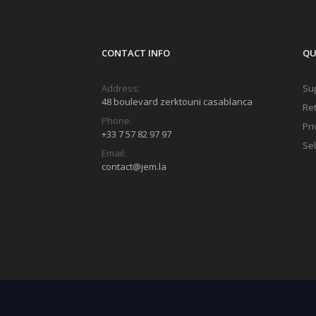
CONTACT INFO
QU
Address:
Sup
48 boulevard zerktouni casablanca
Ret
Phone:
Pri
+33 7 57 82 97 97
Sel
Email:
contact@jem.la