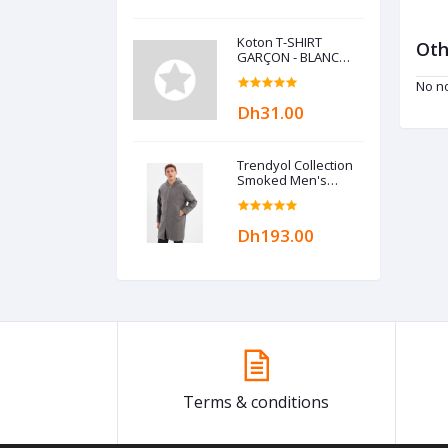
Koton T-SHIRT
Oth
GARÇON - BLANC
ECRU
No no
Dh31.00
Trendyol Collection
Smoked Men's
Hooded Zippered
Oversize Coat
TMNAW22KB0050
Dh193.00
Terms & conditions