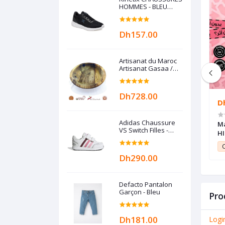
HOMMES - BLEU
MARINE
Dh157.00
Artisanat du Maroc
Artisanat Gasaa /
Gas3a / Guesâa /
Plat à couscous en
Bois de noyer
Dh728.00
Dh45.00
D
Adidas Chaussure
Lèvres -
Maybelline New York Rouge à
Ma
VS Switch Filles -
 - 4.8g
lèvres Mat Liquide - Longue tenue
HI
Crystal Blanc
Superstay Matte Ink PINKS - 165
et
0.22
Club Point:
0.45
C
SUCCESSFUL - 5 ml
Dh290.00
Defacto Pantalon
Garçon - Bleu
Pro
Dh181.00
Logi