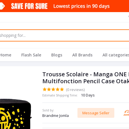
Home
Flash Sale
Blogs
All Brands
All categorie
Trousse Scolaire - Manga ONE 
Multifonction Pencil Case Ota
(0 reviews)
10 Days
Estimate Shipping Time:
Sold by:
Message Seller
Brandme Jomla