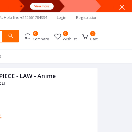
Help line
+212661784334
Login
Registration
0
0
0
Compare
Wishlist
Cart
s
PIECE - LAW - Anime
ku