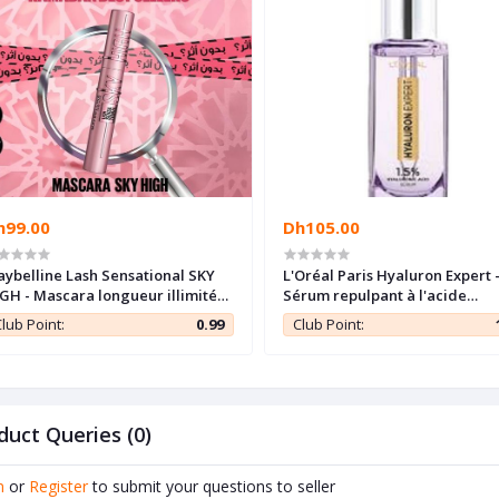
h99.00
Dh105.00
ybelline Lash Sensational SKY
L'Oréal Paris Hyaluron Expert 
GH - Mascara longueur illimité
Sérum repulpant à l'acide
 volume intense
hyaluronique - 30ml
lub Point:
0.99
Club Point:
duct Queries (0)
n
or
Register
to submit your questions to seller