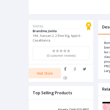
Sold by
Des
Brandme Jomla
194 , hassan 2, 2 Éme Etg, Appt 6 -
Casablanca
Bonn
bien
les 
(0 customer reviews)
clas
pou
PRO
Larg
Visit Store
Rel
Top Selling Products
Kinetix CHAUSSURES