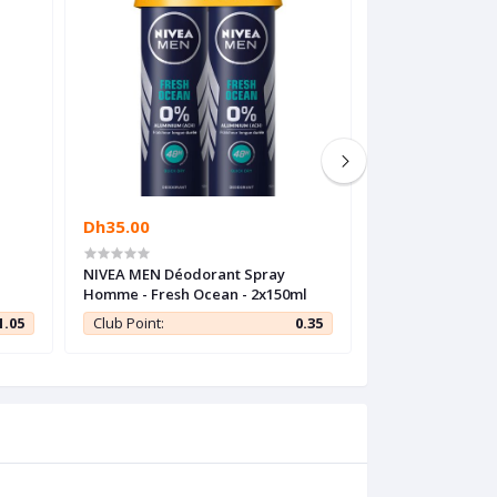
Dh35.00
Dh69.00
-
NIVEA MEN Déodorant Spray
Maybelline New
Homme - Fresh Ocean - 2x150ml
lèvres Mat Liqu
Superstay Matte 
1.05
Club Point:
0.35
Club Point:
SEDUCTRESS - 5