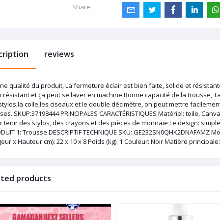
Share:
cription
reviews
e qualité du produit, La fermeture éclair est bien faite, solide et résistan
 résistant et ça peut se laver en machine.Bonne capacité de la trousse, T
stylos,la colle,les ciseaux et le double décimètre, on peut mettre facilem
ses. SKUP:37198444 PRINCIPALES CARACTÉRISTIQUES Matériel: toile, Canvas & 
r tenir des stylos, des crayons et des pièces de monnaie Le design: simp
DUIT 1: Trousse DESCRIPTIF TECHNIQUE SKU: GE232SN0QHK2DNAFAMZ Modè
eur x Hauteur cm): 22 x 10 x 8 Poids (kg): 1 Couleur: Noir Matière principal
ated products