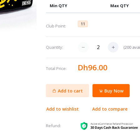
Min QTY
Max QTY
11
Club Point:
(
200
avai
Quantity:
Dh96.00
Total Price:
Add to cart
Buy Now
Add to wishlist
Add to compare
Refund: