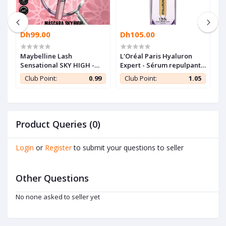
Dh99.00
Dh105.00
D
Maybelline Lash
L'Oréal Paris Hyaluron
N
Sensational SKY HIGH -
Expert - Sérum repulpant
S
Mascara longueur illimité
à l'acide hyaluronique -
O
5
Club Point:
0.99
Club Point:
1.05
KS
et volume intense
30ml
Product Queries (0)
Login
or
Register
to submit your questions to seller
Other Questions
No none asked to seller yet