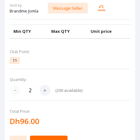
Sold by:
Message Seller
Brandme Jomla
Min QTY
Max QTY
Unit price
Club Point:
11
Quantity:
(
200
available)
Total Price:
Dh96.00