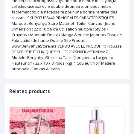
idéale(22x10x8cm), assez grande pour mettre les stylos,la
colle,les ciseaux et le double décimètre, on peut mettre
facilement tout le nécessaire pour une bonne rentrée des
classes. SKUP:37198442 PRINCIPALES CARACTÉRISTIQUES
Marque : Benyahya Store Matériel : Toile - Canvas - Jeans
Dimension : 22 x 10 x 8 cm Utilisation multiple : Stylos /
Crayons / Monnaie Design Manga & Anime Japonais Tissu de
Fabrication de haute Qualité Site Produit :
www.BenyahyaStore.ma VENDU AVEC LE PRODUIT 1: Trousse
DESCRIPTIF TECHNIQUE SKU: GE232SN0EKVYTNAFAMZ
Modèle: BenyahyaStore.ma Taille (Longueur x Largeur x
Hauteur cm): 22 x 10 x 8 Poids (kg): 1 Couleur: Noir Matière
principale: Canvas & Jeans
Related products