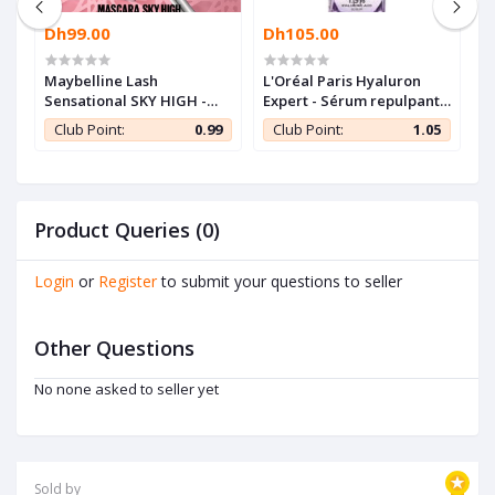
Dh99.00
Dh105.00
D
Maybelline Lash
L'Oréal Paris Hyaluron
N
Sensational SKY HIGH -
Expert - Sérum repulpant
S
Mascara longueur illimité
à l'acide hyaluronique -
O
5
Club Point:
0.99
Club Point:
1.05
KS
et volume intense
30ml
Product Queries (0)
Login
or
Register
to submit your questions to seller
Other Questions
No none asked to seller yet
Sold by