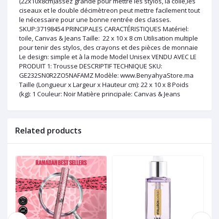
(22x10x8cm)assez grande pour mettre les stylos, la colle,les
ciseaux et le double décimètreon peut mettre facilement tout
le nécessaire pour une bonne rentrée des classes.
SKUP:37198454 PRINCIPALES CARACTÉRISTIQUES Matériel:
toile, Canvas & Jeans Taille: 22 x 10 x 8 cm Utilisation multiple
pour tenir des stylos, des crayons et des pièces de monnaie
Le design: simple et à la mode Model Unisex VENDU AVEC LE
PRODUIT 1: Trousse DESCRIPTIF TECHNIQUE SKU:
GE232SN0R2ZO5NAFAMZ Modèle: www.BenyahyaStore.ma
Taille (Longueur x Largeur x Hauteur cm): 22 x 10 x 8 Poids
(kg): 1 Couleur: Noir Matière principale: Canvas & Jeans
Related products