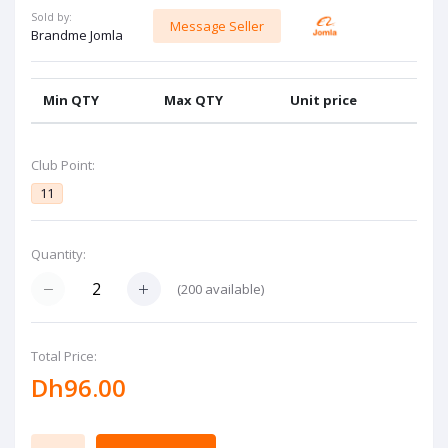
Sold by:
Message Seller
Brandme Jomla
Min QTY
Max QTY
Unit price
Club Point:
11
Quantity:
(
200
available)
Total Price:
Dh96.00