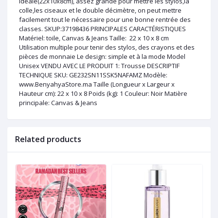
idéale(22x10x8cm), assez grande pour mettre les stylos,la
colle,les ciseaux et le double décimètre, on peut mettre
facilement tout le nécessaire pour une bonne rentrée des
classes. SKUP:37198436 PRINCIPALES CARACTÉRISTIQUES
Matériel: toile, Canvas & Jeans Taille: 22 x 10 x 8 cm
Utilisation multiple pour tenir des stylos, des crayons et des
pièces de monnaie Le design: simple et à la mode Model
Unisex VENDU AVEC LE PRODUIT 1: Trousse DESCRIPTIF
TECHNIQUE SKU: GE232SN11SSK5NAFAMZ Modèle:
www.BenyahyaStore.ma Taille (Longueur x Largeur x
Hauteur cm): 22 x 10 x 8 Poids (kg): 1 Couleur: Noir Matière
principale: Canvas & Jeans
Related products