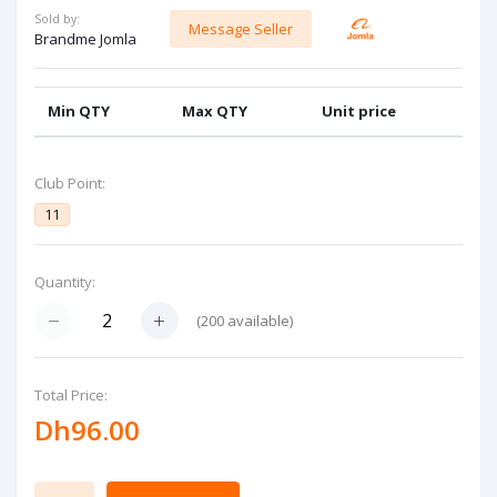
Sold by:
Message Seller
Brandme Jomla
Min QTY
Max QTY
Unit price
Club Point:
11
Quantity:
(
200
available)
Total Price:
Dh96.00