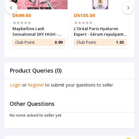
Dh99.00
Dh105.00
D
Maybelline Lash
L'Oréal Paris Hyaluron
N
Sensational SKY HIGH -
Expert - Sérum repulpant
S
Mascara longueur illimité
à l'acide hyaluronique -
O
5
Club Point:
0.99
Club Point:
1.05
KS
et volume intense
30ml
Product Queries (0)
Login
or
Register
to submit your questions to seller
Other Questions
No none asked to seller yet