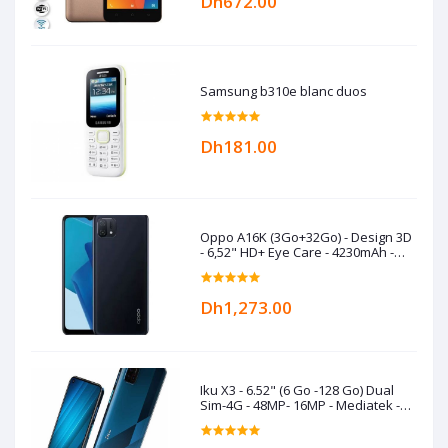
Dh672.00
Samsung b310e blanc duos
Dh181.00
Oppo A16K (3Go+32Go) - Design 3D
- 6,52" HD+ Eye Care - 4230mAh -
Black
Dh1,273.00
Iku X3 - 6.52" (6 Go -128 Go) Dual
Sim-4G - 48MP- 16MP - Mediatek -
5000 mAh- Bleu