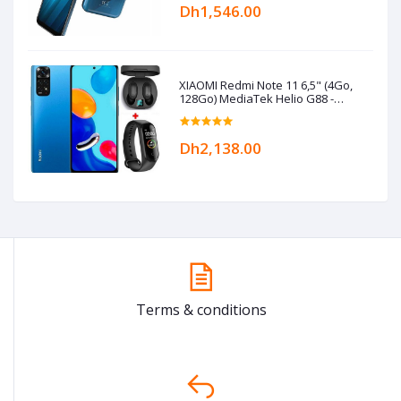
Dh1,546.00
XIAOMI Redmi Note 11 6,5" (4Go,
128Go) MediaTek Helio G88 -
50MP/8MP+Kit+Band- Bleu
Dh2,138.00
Terms & conditions