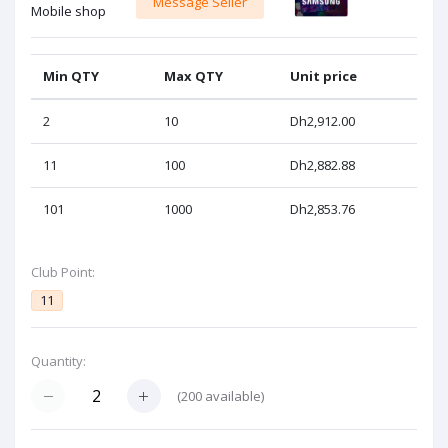
Message Seller
Mobile shop
Min QTY
Max QTY
Unit price
2
10
Dh2,912.00
11
100
Dh2,882.88
101
1000
Dh2,853.76
Club Point:
11
Quantity:
(
200
available)