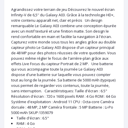
Agrandissez votre terrain de jeu Découvrez le nouvel écran
Infinity-V de 6,5'' du Galaxy A03. Grâce à la technologie HD+,
votre contenu apparaît net, clair et précis Un design
remarquable Le Galaxy A03 combine une conception épurée
avec un motif texturé et une finition matte. Son design le
rend confortable en main et facilite la navigation à l'écran.
Capturez votre monde sous tous les angles grâce au double
capteur photo Le Galaxy A03 dispose d'un capteur principal
de 48 MP pour des photos réussies de votre quotidien. Vous
pouvez même régler le focus de l'arrière-plan grâce aux
effets Live Focus du capteur Portrait de 2 MP. Une batterie
qui vous accompagne toute la journée Le Galaxy A03
dispose d'une batterie sur laquelle vous pouvez compter
tout au long de la journée. Sa batterie de 5000 mAh (typique)
vous permet de regarder vos contenus, toute la journée,
sans interruption. Caractéristiques: Taille d'écran : 6.5"
Résolution d'écran : 720 x 1600 pixels RAM : 4 Go ROM : 64 Go
Système d'exploitation : Android 11 CPU : Octa-core Caméra
dorsale : 48 MP, 2 MP Caméra frontale : 5 MP Batterie : Li-Po
5000 mAh SKUP:1359079
Taille d'écran : 6.5"
RAM : 4 Go