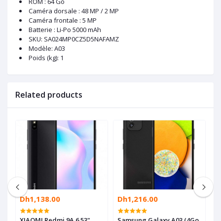
ROM : 64 Go
Caméra dorsale : 48 MP / 2 MP
Caméra frontale : 5 MP
Batterie : Li-Po 5000 mAh
SKU
: SA024MP0CZ5D5NAFAMZ
Modèle
: A03
Poids (kg)
: 1
Related products
Dh1,138.00
Dh1,216.00
D
ne
XIAOMI Redmi 9A 6.53"
Samsung Galaxy A03 (4Go
S