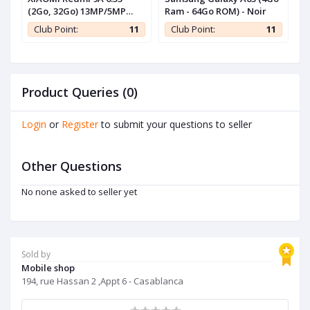
(2Go, 32Go) 13MP/5MP
Ram - 64Go ROM) - Noir
L
Android - Gris - 1 an de
5
1
Club Point:
11
Club Point:
11
garantie
Product Queries (0)
Login
or
Register
to submit your questions to seller
Other Questions
No none asked to seller yet
Sold by
Mobile shop
194, rue Hassan 2 ,Appt 6 - Casablanca