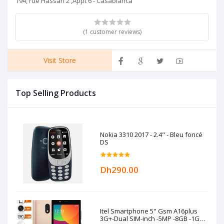
194, rue Hassan 2 ,Appt 6 - Casablanca
(1 customer reviews)
Visit Store
Top Selling Products
Nokia 3310 2017 - 2.4" - Bleu foncé
DS
Dh290.00
Itel Smartphone 5" Gsm A16plus
3G+-Dual SIM-inch -5MP -8GB -1GB