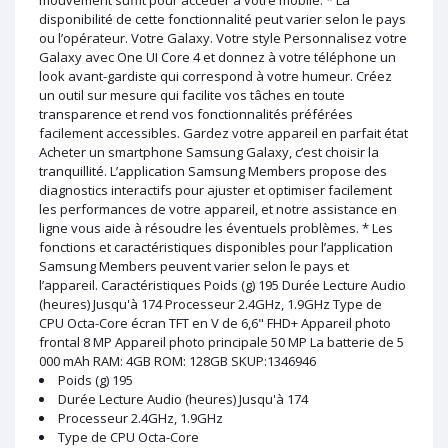
mouvement suffit pour accéder à votre mobile. * La
disponibilité de cette fonctionnalité peut varier selon le pays
ou l’opérateur. Votre Galaxy. Votre style Personnalisez votre
Galaxy avec One UI Core 4 et donnez à votre téléphone un
look avant-gardiste qui correspond à votre humeur. Créez
un outil sur mesure qui facilite vos tâches en toute
transparence et rend vos fonctionnalités préférées
facilement accessibles. Gardez votre appareil en parfait état
Acheter un smartphone Samsung Galaxy, c’est choisir la
tranquillité. L’application Samsung Members propose des
diagnostics interactifs pour ajuster et optimiser facilement
les performances de votre appareil, et notre assistance en
ligne vous aide à résoudre les éventuels problèmes. * Les
fonctions et caractéristiques disponibles pour l’application
Samsung Members peuvent varier selon le pays et
l’appareil. Caractéristiques Poids (g) 195 Durée Lecture Audio
(heures) Jusqu'à 174 Processeur 2.4GHz, 1.9GHz Type de
CPU Octa-Core écran TFT en V de 6,6" FHD+ Appareil photo
frontal 8 MP Appareil photo principale 50 MP La batterie de 5
000 mAh RAM: 4GB ROM: 128GB SKUP:1346946
Poids (g) 195
Durée Lecture Audio (heures) Jusqu'à 174
Processeur 2.4GHz, 1.9GHz
Type de CPU Octa-Core