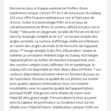
Découvrez plus à chaque expérience Profitez d’une
expérience unique. L’écran TFT en V de 6,6 pouces du Galaxy
A23 vous offre l’espace optimal pour voir et faire plus de
choses. Grâce à la technologie FHD+ et à un taux de
rafraîchissement de 90 Hz, le contenu affiché est plus net et
fluide. * Mesurée en diagonale, la taille de l’écran est de 6,6 "
dans le rectangle complet et de 6,4 " en tenant compte des
angles arrondis. La surface d’affichage réelle est inférieure
en raison des angles arrondis et de l’encoche de l’appareil
photo. ** Image simulée à des fins d’illustration. Simple et
sublime La conception Ambient Edge du Galaxy A23 intègre
l’appareil photo au boîtier de manière transparente avec
des courbes simples mais raffinées. Fin et symétrique, le
Galaxy A23 est disponible en Noir, Blanc, Bleu et Pêche. * Les
couleurs disponibles peuvent varier en fonction du pays ou
de l’opérateur. Boostez la qualité de vos photos sur mobile
avec quatre capteurs Immortalisez tous vos instants
inoubliables avec la superbe qualité de l’appareil photo
principal 50 MP. Élargissez votre champ de vision avec
l’objectif ultra grand angle. Personnalisez la mise au point
avec le capteur de profondeur ou focalisez-vous sur les
détails avec l’objectif macro. Stabilisateur optique. Enfin sur