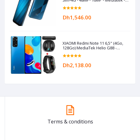
5000 mAh- Bleu
Dh1,546.00
XIAOMI Redmi Note 11 6,5" (4Go,
128Go) MediaTek Helio G88 -
50MP/8MP+Kit+Band- Bleu
Dh2,138.00
Terms & conditions