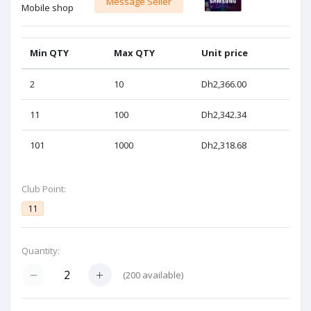
Message Seller
Mobile shop
Min QTY
Max QTY
Unit price
2
10
Dh2,366.00
11
100
Dh2,342.34
101
1000
Dh2,318.68
Club Point:
11
Quantity:
(
200
available)