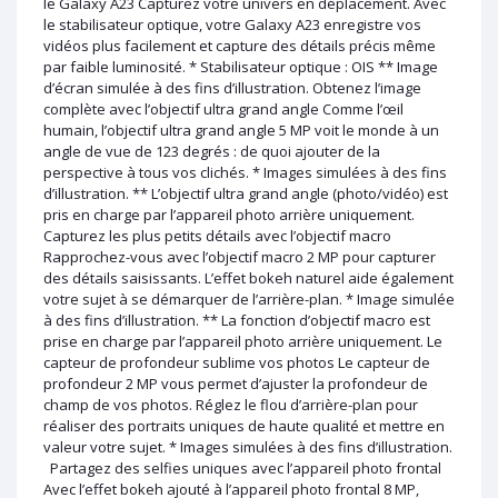
le Galaxy A23 Capturez votre univers en déplacement. Avec
le stabilisateur optique, votre Galaxy A23 enregistre vos
vidéos plus facilement et capture des détails précis même
par faible luminosité. * Stabilisateur optique : OIS ** Image
d’écran simulée à des fins d’illustration. Obtenez l’image
complète avec l’objectif ultra grand angle Comme l’œil
humain, l’objectif ultra grand angle 5 MP voit le monde à un
angle de vue de 123 degrés : de quoi ajouter de la
perspective à tous vos clichés. * Images simulées à des fins
d’illustration. ** L’objectif ultra grand angle (photo/vidéo) est
pris en charge par l’appareil photo arrière uniquement.
Capturez les plus petits détails avec l’objectif macro
Rapprochez-vous avec l’objectif macro 2 MP pour capturer
des détails saisissants. L’effet bokeh naturel aide également
votre sujet à se démarquer de l’arrière-plan. * Image simulée
à des fins d’illustration. ** La fonction d’objectif macro est
prise en charge par l’appareil photo arrière uniquement. Le
capteur de profondeur sublime vos photos Le capteur de
profondeur 2 MP vous permet d’ajuster la profondeur de
champ de vos photos. Réglez le flou d’arrière-plan pour
réaliser des portraits uniques de haute qualité et mettre en
valeur votre sujet. * Images simulées à des fins d’illustration.
Partagez des selfies uniques avec l’appareil photo frontal
Avec l’effet bokeh ajouté à l’appareil photo frontal 8 MP,