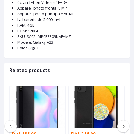
écran TFT en V de 6,6" FHD+
Appareil photo frontal 8 MP
Appareil photo principale 50 MP
La batterie de 5 000 mAh
RAM: 4GB
ROM: 128GB
SKU
: SA024MP0EE309NAFAMZ
Modèle
: Galaxy A23
Poids (kg)
: 1
Related products
Dh1,138.00
Dh1,216.00
D