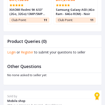
ne
XIAOMI Redmi 9A 6.53"
Samsung Galaxy A03 (4Go
S
(2Go, 32Go) 13MP/5MP
Ram - 64Go ROM) - Noir
R
Android - Gris - 1 an de
1
Club Point:
11
Club Point:
11
garantie
Product Queries (0)
Login
or
Register
to submit your questions to seller
Other Questions
No none asked to seller yet
Sold by
Mobile shop