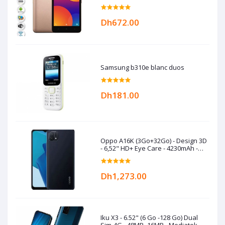
RAM -Gold
Dh672.00
Samsung b310e blanc duos
Dh181.00
Oppo A16K (3Go+32Go) - Design 3D
- 6,52" HD+ Eye Care - 4230mAh -
Black
Dh1,273.00
Iku X3 - 6.52" (6 Go -128 Go) Dual
Sim-4G - 48MP- 16MP - Mediatek -