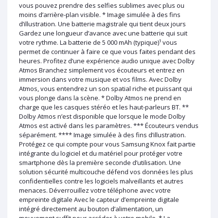
vous pouvez prendre des selfies sublimes avec plus ou
moins d’arrière-plan visible. * Image simulée à des fins
d’illustration. Une batterie magistrale qui tient deux jours
Gardez une longueur d’avance avec une batterie qui suit
votre rythme. La batterie de 5 000 mAh (typique)¹ vous
permet de continuer à faire ce que vous faites pendant des
heures. Profitez d’une expérience audio unique avec Dolby
Atmos Branchez simplement vos écouteurs et entrez en
immersion dans votre musique et vos films. Avec Dolby
Atmos, vous entendrez un son spatial riche et puissant qui
vous plonge dans la scène. * Dolby Atmos ne prend en
charge que les casques stéréo et les haut-parleurs BT. **
Dolby Atmos n’est disponible que lorsque le mode Dolby
Atmos est activé dans les paramètres. *** Écouteurs vendus
séparément. **** Image simulée à des fins d’illustration.
Protégez ce qui compte pour vous Samsung Knox fait partie
intégrante du logiciel et du matériel pour protéger votre
smartphone dès la première seconde d’utilisation. Une
solution sécurité multicouche défend vos données les plus
confidentielles contre les logiciels malveillants et autres
menaces. Déverrouillez votre téléphone avec votre
empreinte digitale Avec le capteur d’empreinte digitale
intégré directement au bouton d’alimentation, un