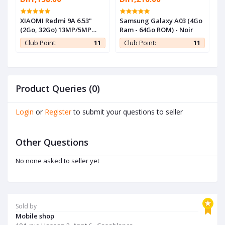
ne
XIAOMI Redmi 9A 6.53"
Samsung Galaxy A03 (4Go
S
(2Go, 32Go) 13MP/5MP
Ram - 64Go ROM) - Noir
R
Android - Gris - 1 an de
1
Club Point:
11
Club Point:
11
garantie
Product Queries (0)
Login
or
Register
to submit your questions to seller
Other Questions
No none asked to seller yet
Sold by
Mobile shop