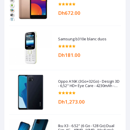
RAM -Gold
Dh672.00
Samsung b310e blanc duos
Dh181.00
Oppo A16K (3Go+32Go) - Design 3D
- 6,52" HD+ Eye Care - 4230mAh -
Black
Dh1,273.00
Iku X3 - 6.52" (6 Go -128 Go) Dual
Sim-4G - 48MP- 16MP - Mediatek -