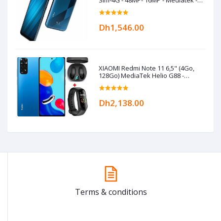
5000 mAh- Bleu
Dh1,546.00
XIAOMI Redmi Note 11 6,5" (4Go,
128Go) MediaTek Helio G88 -
50MP/8MP+Kit+Band- Bleu
Dh2,138.00
Terms & conditions