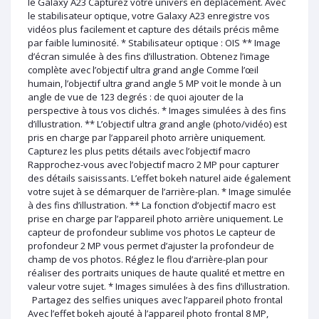
le Galaxy A23 Capturez votre univers en déplacement. Avec
le stabilisateur optique, votre Galaxy A23 enregistre vos
vidéos plus facilement et capture des détails précis même
par faible luminosité. * Stabilisateur optique : OIS ** Image
d’écran simulée à des fins d’illustration. Obtenez l’image
complète avec l’objectif ultra grand angle Comme l’œil
humain, l’objectif ultra grand angle 5 MP voit le monde à un
angle de vue de 123 degrés : de quoi ajouter de la
perspective à tous vos clichés. * Images simulées à des fins
d’illustration. ** L’objectif ultra grand angle (photo/vidéo) est
pris en charge par l’appareil photo arrière uniquement.
Capturez les plus petits détails avec l’objectif macro
Rapprochez-vous avec l’objectif macro 2 MP pour capturer
des détails saisissants. L’effet bokeh naturel aide également
votre sujet à se démarquer de l’arrière-plan. * Image simulée
à des fins d’illustration. ** La fonction d’objectif macro est
prise en charge par l’appareil photo arrière uniquement. Le
capteur de profondeur sublime vos photos Le capteur de
profondeur 2 MP vous permet d’ajuster la profondeur de
champ de vos photos. Réglez le flou d’arrière-plan pour
réaliser des portraits uniques de haute qualité et mettre en
valeur votre sujet. * Images simulées à des fins d’illustration.
Partagez des selfies uniques avec l’appareil photo frontal
Avec l’effet bokeh ajouté à l’appareil photo frontal 8 MP,