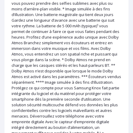
vous pouvez prendre des selfies sublimes avec plus ou
moins d’arrière-plan visible. * Image simulée à des fins
d’illustration. Une batterie magistrale qui tient deux jours
Gardez une longueur d’avance avec une batterie qui suit
votre rythme. La batterie de 5 000 mAh (typique)¹ vous
permet de continuer à faire ce que vous faites pendant des
heures. Profitez d’une expérience audio unique avec Dolby
Atmos Branchez simplement vos écouteurs et entrez en
immersion dans votre musique et vos films. Avec Dolby
Atmos, vous entendrez un son spatial riche et puissant qui
vous plonge dans la scène. * Dolby Atmos ne prend en
charge que les casques stéréo et les haut-parleurs BT. **
Dolby Atmos n’est disponible que lorsque le mode Dolby
Atmos est activé dans les paramètres. *** Écouteurs vendus
séparément. **** Image simulée à des fins d’illustration.
Protégez ce qui compte pour vous Samsung Knox fait partie
intégrante du logiciel et du matériel pour protéger votre
smartphone dès la première seconde d’utilisation. Une
solution sécurité multicouche défend vos données les plus
confidentielles contre les logiciels malveillants et autres
menaces. Déverrouillez votre téléphone avec votre
empreinte digitale Avec le capteur d’empreinte digitale
intégré directement au bouton d’alimentation, un