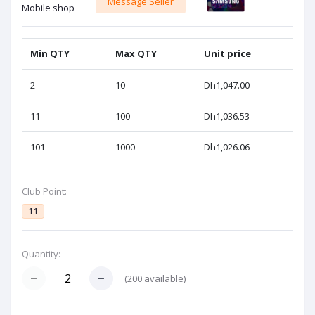
Message Seller
Mobile shop
Min QTY
Max QTY
Unit price
2
10
Dh1,047.00
11
100
Dh1,036.53
101
1000
Dh1,026.06
Club Point:
11
Quantity:
(
200
available)