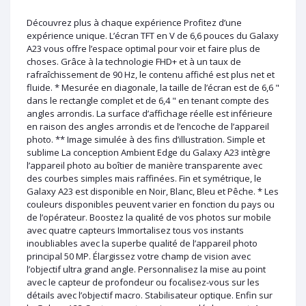
Découvrez plus à chaque expérience Profitez d’une
expérience unique. L’écran TFT en V de 6,6 pouces du Galaxy
A23 vous offre l’espace optimal pour voir et faire plus de
choses. Grâce à la technologie FHD+ et à un taux de
rafraîchissement de 90 Hz, le contenu affiché est plus net et
fluide. * Mesurée en diagonale, la taille de l’écran est de 6,6 "
dans le rectangle complet et de 6,4 " en tenant compte des
angles arrondis. La surface d’affichage réelle est inférieure
en raison des angles arrondis et de l’encoche de l’appareil
photo. ** Image simulée à des fins d’illustration. Simple et
sublime La conception Ambient Edge du Galaxy A23 intègre
l’appareil photo au boîtier de manière transparente avec
des courbes simples mais raffinées. Fin et symétrique, le
Galaxy A23 est disponible en Noir, Blanc, Bleu et Pêche. * Les
couleurs disponibles peuvent varier en fonction du pays ou
de l’opérateur. Boostez la qualité de vos photos sur mobile
avec quatre capteurs Immortalisez tous vos instants
inoubliables avec la superbe qualité de l’appareil photo
principal 50 MP. Élargissez votre champ de vision avec
l’objectif ultra grand angle. Personnalisez la mise au point
avec le capteur de profondeur ou focalisez-vous sur les
détails avec l’objectif macro. Stabilisateur optique. Enfin sur