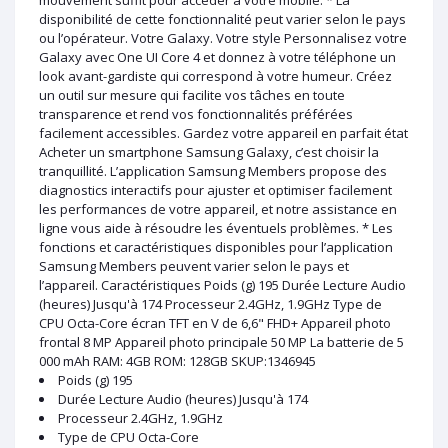
mouvement suffit pour accéder à votre mobile. * La
disponibilité de cette fonctionnalité peut varier selon le pays
ou l’opérateur. Votre Galaxy. Votre style Personnalisez votre
Galaxy avec One UI Core 4 et donnez à votre téléphone un
look avant-gardiste qui correspond à votre humeur. Créez
un outil sur mesure qui facilite vos tâches en toute
transparence et rend vos fonctionnalités préférées
facilement accessibles. Gardez votre appareil en parfait état
Acheter un smartphone Samsung Galaxy, c’est choisir la
tranquillité. L’application Samsung Members propose des
diagnostics interactifs pour ajuster et optimiser facilement
les performances de votre appareil, et notre assistance en
ligne vous aide à résoudre les éventuels problèmes. * Les
fonctions et caractéristiques disponibles pour l’application
Samsung Members peuvent varier selon le pays et
l’appareil. Caractéristiques Poids (g) 195 Durée Lecture Audio
(heures) Jusqu'à 174 Processeur 2.4GHz, 1.9GHz Type de
CPU Octa-Core écran TFT en V de 6,6" FHD+ Appareil photo
frontal 8 MP Appareil photo principale 50 MP La batterie de 5
000 mAh RAM: 4GB ROM: 128GB SKUP:1346945
Poids (g) 195
Durée Lecture Audio (heures) Jusqu'à 174
Processeur 2.4GHz, 1.9GHz
Type de CPU Octa-Core