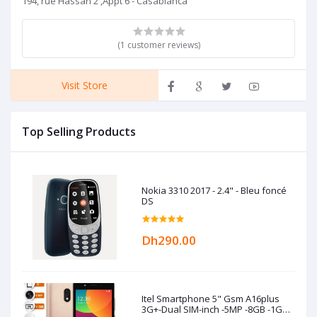
194, rue Hassan 2 ,Appt 6 - Casablanca
(1 customer reviews)
Visit Store
Top Selling Products
Nokia 3310 2017 - 2.4" - Bleu foncé
DS
Dh290.00
Itel Smartphone 5" Gsm A16plus
3G+-Dual SIM-inch -5MP -8GB -1GB