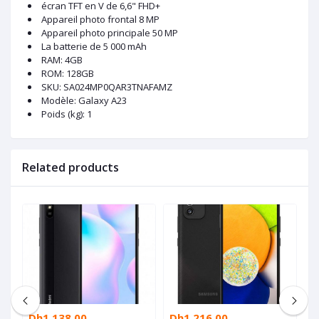
écran TFT en V de 6,6" FHD+
Appareil photo frontal 8 MP
Appareil photo principale 50 MP
La batterie de 5 000 mAh
RAM: 4GB
ROM: 128GB
SKU
: SA024MP0QAR3TNAFAMZ
Modèle
: Galaxy A23
Poids (kg)
: 1
Related products
Dh1,138.00
Dh1,216.00
D