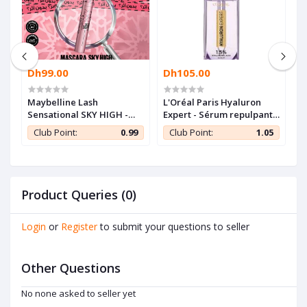
Dh99.00
Dh105.00
D
Maybelline Lash
L'Oréal Paris Hyaluron
N
Sensational SKY HIGH -
Expert - Sérum repulpant
S
Mascara longueur illimité
à l'acide hyaluronique -
O
5
Club Point:
0.99
Club Point:
1.05
KS
et volume intense
30ml
Product Queries (0)
Login
or
Register
to submit your questions to seller
Other Questions
No none asked to seller yet