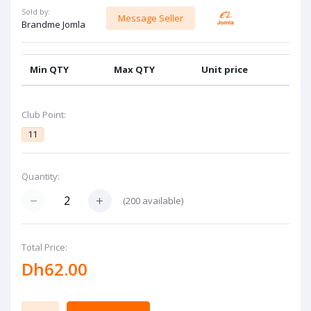
Sold by:
Message Seller
Brandme Jomla
Min QTY
Max QTY
Unit price
Club Point:
11
Quantity:
(
200
available)
Total Price:
Dh62.00