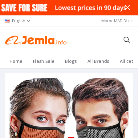
English
Maroc MAD Dh
Home
Flash Sale
Blogs
All Brands
All cate