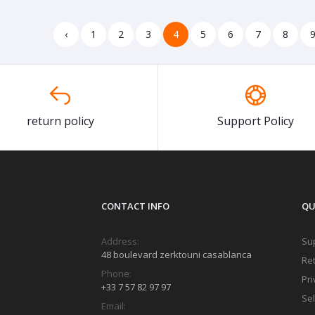
‹
1
2
3
4
5
6
7
8
return policy
Support Policy
CONTACT INFO
QU
Address:
Sup
48 boulevard zerktouni casablanca
Ret
Phone:
Pri
+33 7 57 82 97 97
Sel
Email: