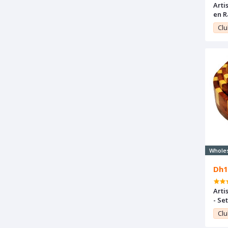
Arti
en R
Clu
Whole
Dh1
Arti
- Se
de t
Clu