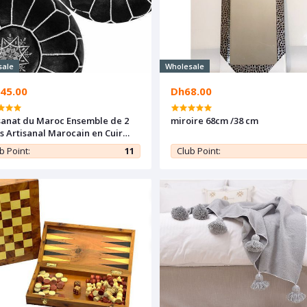
sale
Wholesale
45.00
Dh68.00
sanat du Maroc Ensemble de 2
miroire 68cm /38 cm
s Artisanal Marocain en Cuir
table Fait Main (Noir)
b Point:
11
Club Point: