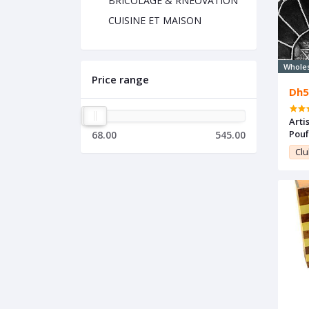
BRICOLAGE & RNÉOVATION
CUISINE ET MAISON
Whole
Price range
Dh5
Arti
Pouf
68.00
545.00
Véri
Clu