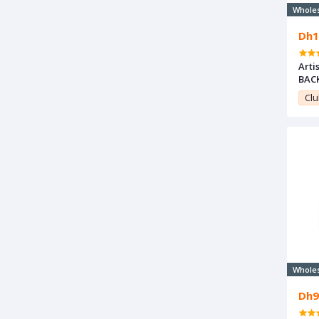
Whole
Dh1
Arti
BAC
dans
Clu
citr
Whole
Dh9