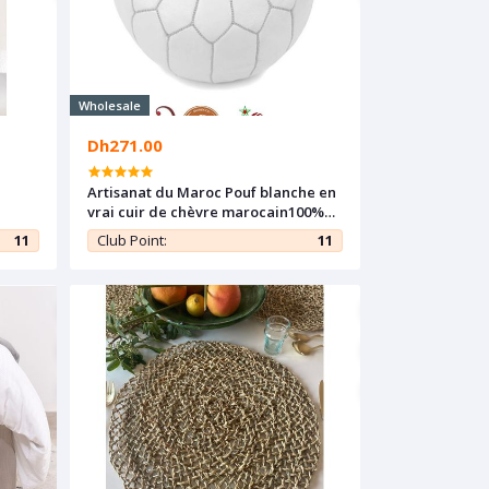
Wholesale
Dh271.00
Artisanat du Maroc Pouf blanche en
vrai cuir de chèvre marocain100%
Fait main / Origine : Marrakech
11
Club Point:
11