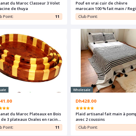
sanat du Maroc Classeur 3 Volet
Pouf en vrai cuir de chèvre
acine de thuya
marocain 100 % fait main / Regi
Marrakech
b Point:
11
Club Point:
sale
Wholesale
41.00
Dh428.00
sanat du Maroc Plateaux en Bois
Plaid artisanal fait main à po
t de 3 plateaux Ovales en racine
avec 2 coussins
huya et citronnier
b Point:
11
Club Point: