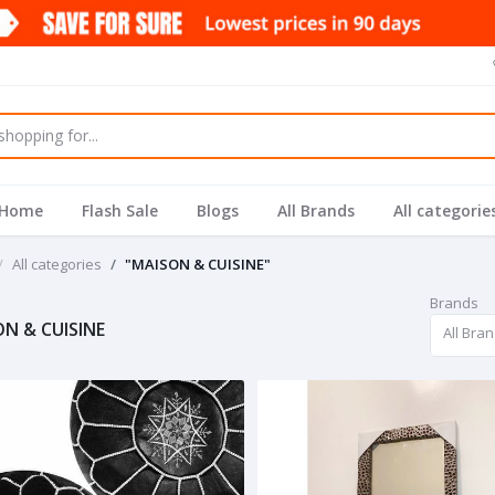
Home
Flash Sale
Blogs
All Brands
All categorie
All categories
"MAISON & CUISINE"
Brands
N & CUISINE
All Bra