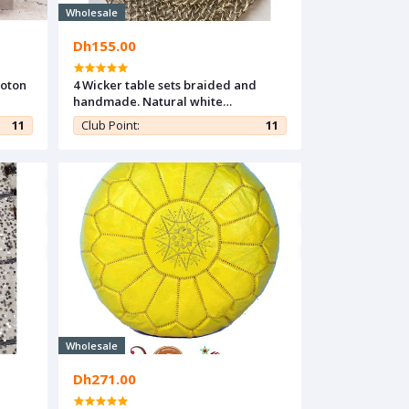
Wholesale
Dh155.00
coton
4 Wicker table sets braided and
handmade. Natural white
placemats, Boho Placemats,
11
Club Point:
11
Handwoven Placemats, Table décor
pad
Wholesale
Dh271.00