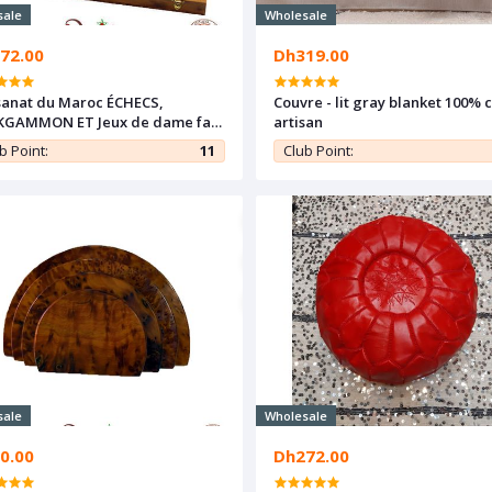
sale
Wholesale
72.00
Dh319.00
sanat du Maroc ÉCHECS,
Couvre - lit gray blanket 100% 
KGAMMON ET Jeux de dame fait
artisan
 la racine de Thuya et le
b Point:
11
Club Point:
onnier
sale
Wholesale
0.00
Dh272.00