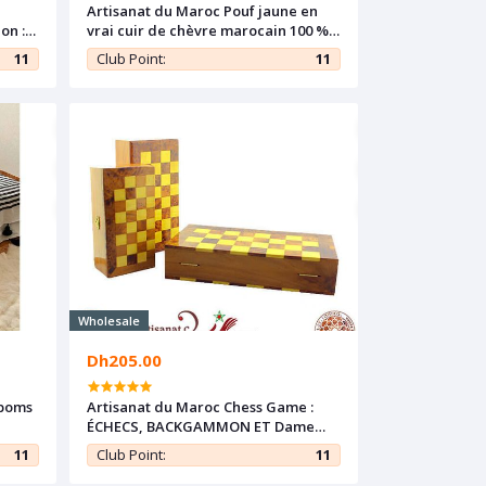
Artisanat du Maroc Pouf jaune en
on :
vrai cuir de chèvre marocain 100 %
fait main / Region : Marrakech
11
Club Point:
11
Wholesale
Dh205.00
mpoms
Artisanat du Maroc Chess Game :
ÉCHECS, BACKGAMMON ET Dame
avec du Thuya et le citronnier.
11
Club Point:
11