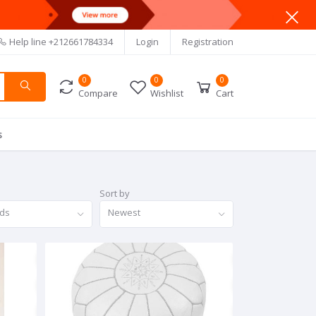
Help line
+212661784334
Login
Registration
0
0
0
Compare
Wishlist
Cart
s
Sort by
nds
Newest