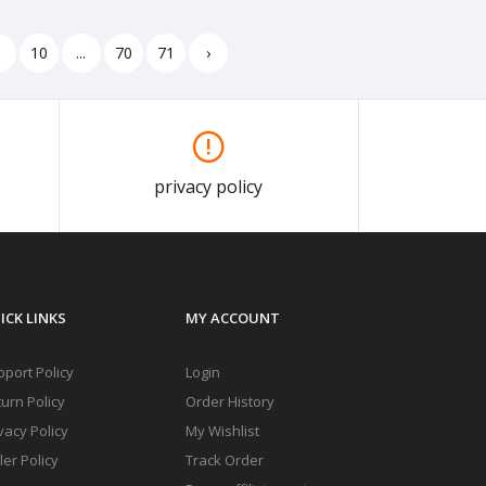
9
10
...
70
71
›
privacy policy
ICK LINKS
MY ACCOUNT
port Policy
Login
urn Policy
Order History
vacy Policy
My Wishlist
ler Policy
Track Order