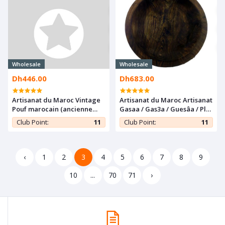
Wholesale
Wholesale
Dh446.00
Dh683.00
Artisanat du Maroc Vintage
Artisanat du Maroc Artisanat
Pouf marocain (ancienne
Gasaa / Gas3a / Guesâa / Plat
tapis)
à couscous en Bois de noyer
Club Point:
11
Club Point:
11
‹
1
2
3
4
5
6
7
8
9
10
...
70
71
›