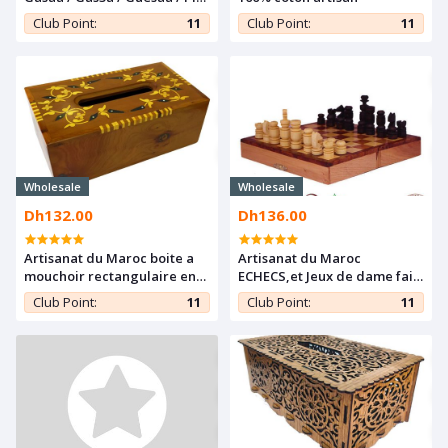
à couscous en Bois de noyer
Club Point:
11
Club Point:
11
Wholesale
Wholesale
Dh132.00
Dh136.00
Artisanat du Maroc boite a
Artisanat du Maroc
mouchoir rectangulaire en
ECHECS,et Jeux de dame fait
thuya incruster avec du
dans le tronc de Thuya, la
Club Point:
11
Club Point:
11
citronnier
racine de Thuya et le
citronnier