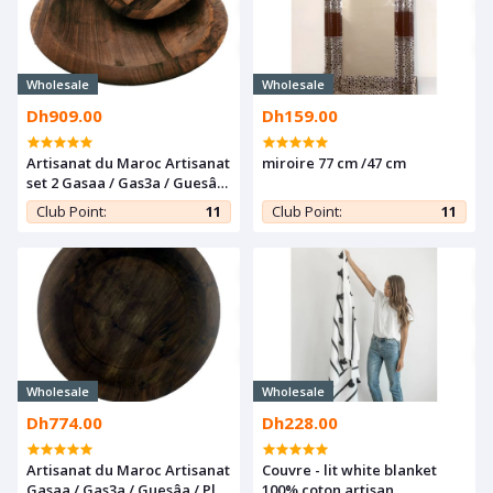
Wholesale
Wholesale
Dh909.00
Dh159.00
Artisanat du Maroc Artisanat
miroire 77 cm /47 cm
set 2 Gasaa / Gas3a / Guesâa
/ Plat à couscous en Bois de
Club Point:
11
Club Point:
11
noyer
Wholesale
Wholesale
Dh774.00
Dh228.00
Artisanat du Maroc Artisanat
Couvre - lit white blanket
Gasaa / Gas3a / Guesâa / Plat
100% coton artisan