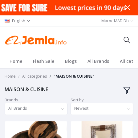
English
Maroc MAD Dh
Home
Flash Sale
Blogs
All Brands
All cate
Home
All categories
"MAISON & CUISINE"
MAISON & CUISINE
Brands
Sort by
All Brands
Newest