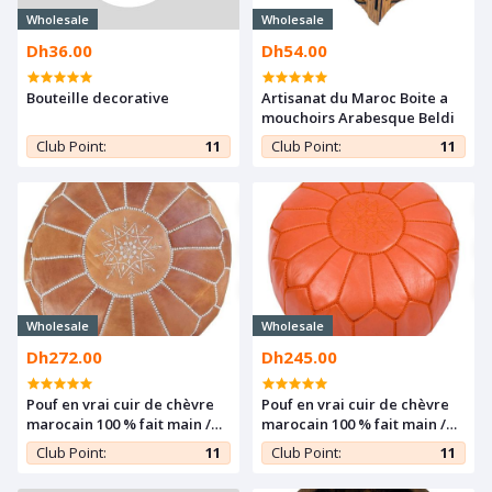
Wholesale
Wholesale
Dh36.00
Dh54.00
Bouteille decorative
Artisanat du Maroc Boite a
mouchoirs Arabesque Beldi
Club Point:
11
Club Point:
11
Wholesale
Wholesale
Dh272.00
Dh245.00
Pouf en vrai cuir de chèvre
Pouf en vrai cuir de chèvre
marocain 100 % fait main /
marocain 100 % fait main /
Region : Marrakech
Region : Marrakech
Club Point:
11
Club Point:
11