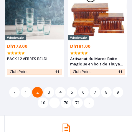
Wholesale
Wholesale
Dh173.00
Dh181.00
PACK 12 VERRES BELDI
Artisanat du Maroc Boite
magique en bois de Thuya
taille Large
Club Point:
11
Club Point:
11
‹
1
2
3
4
5
6
7
8
9
10
...
70
71
›