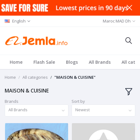
English
Maroc MAD Dh
Home
Flash Sale
Blogs
All Brands
All cate
Home
All categories
"MAISON & CUISINE"
MAISON & CUISINE
Brands
Sort by
All Brands
Newest