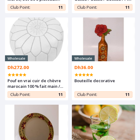
Carre en racine (Nouvelle
à couscous en Bois de noyer
Club Point:
11
Club Point:
11
collection)
Wholesale
Wholesale
Dh272.00
Dh36.00
Pouf en vrai cuir de chèvre
Bouteille decorative
marocain 100 % fait main /
Region : Marrakech
Club Point:
11
Club Point:
11