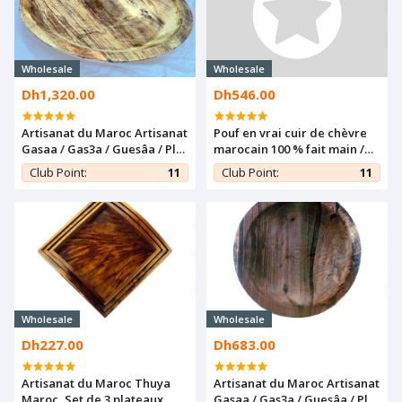
Wholesale
Wholesale
Dh1,320.00
Dh546.00
Artisanat du Maroc Artisanat
Pouf en vrai cuir de chèvre
Gasaa / Gas3a / Guesâa / Plat
marocain 100 % fait main /
à couscous en Bois de noyer
Region : Marrakech
Club Point:
11
Club Point:
11
Wholesale
Wholesale
Dh227.00
Dh683.00
Artisanat du Maroc Thuya
Artisanat du Maroc Artisanat
Maroc, Set de 3 plateaux
Gasaa / Gas3a / Guesâa / Plat