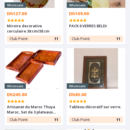
Wholesale
Wholesale
Dh127.00
Dh109.00
Miroire decorative
PACK 6 VERRES BELDI
cerculaire 38 cm/38 cm
Club Point:
11
Club Point:
11
Wholesale
Wholesale
Dh245.00
Dh45.00
Artisanat du Maroc Thuya
Tableou décoratif sur verre.
Maroc, Set de 3 plateaux
rectangulaire en racine
Club Point:
11
Club Point:
11
(Nouvelle collection)