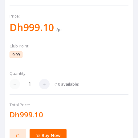
Price:
Dh999.10
/pc
Club Point:
9.99
Quantity:
(
10
available)
Total Price:
Dh999.10
Buy Now