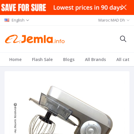
English
Maroc MAD Dh
Home
Flash Sale
Blogs
All Brands
All cate