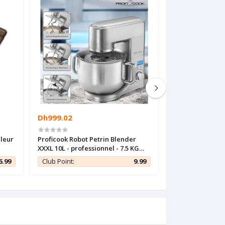
Dh999.02
Dh999.03
uleur
Proficook Robot Petrin Blender
Bomann Robot pé
XXXL 10L - professionnel - 7.5 KG
multifonction Gr
Allemand
capacité 10L - 
6.99
Club Point:
9.99
Club Point: