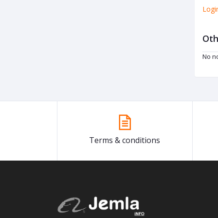
Logi
Oth
No no
Terms & conditions