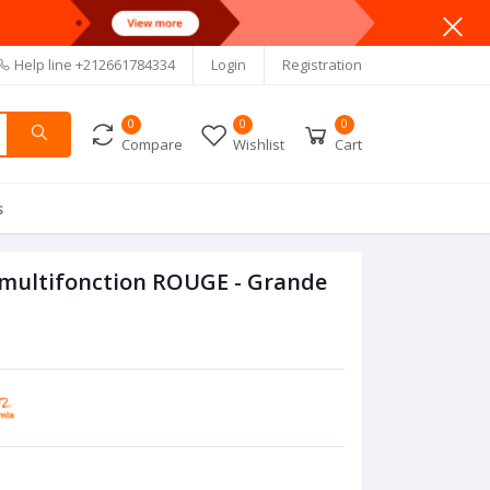
Help line
+212661784334
Login
Registration
0
0
0
Compare
Wishlist
Cart
s
multifonction ROUGE - Grande