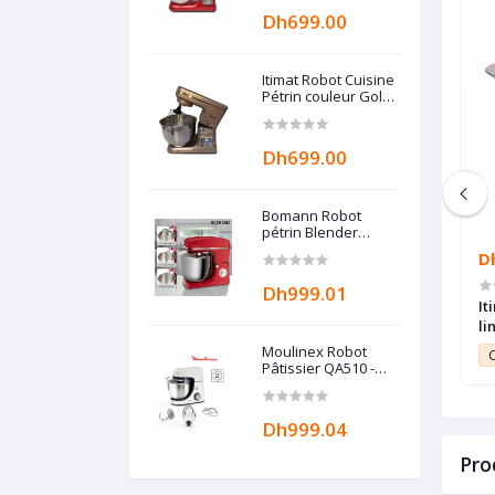
Dh699.00
Itimat Robot Cuisine
Pétrin couleur Gold
G-lineshop
Dh699.00
Bomann Robot
pétrin Blender
multifonction ROUGE
Dh999.09
D
- Grande capacité
10L - 1500W -
Dh999.01
EUR 36 PCS MODEL
Homy Grand panini sandwich
It
NAL
maker Puissance Maximale Pris Pas
li
Cher Special Maroc
Moulinex Robot
9.99
Club Point:
9.99
C
Pâtissier QA510 -
1100W - 8 vitesses -
Garantie 2 ans
Dh999.04
Pro