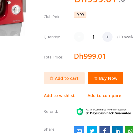
/pc
9.99
Club Point:
(
10
avail
Quantity:
Dh999.01
Total Price:
Add to cart
Buy Now
Add to wishlist
Add to compare
Refund:
Share: