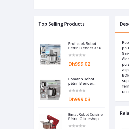
Top Selling Products
Des
Rob
Proficook Robot
Petrin Blender XXXL
pou
10L - professionnel -
8 n
7.5 KG Allemand
éle
Dh999.02
pui
aspe
BOM
Bomann Robot
sup
pétrin Blender
ferm
multifonction Gris -
un 
Grande capacité 10L
- 1500W Bomann
Dh999.03
Rel
Itimat Robot Cuisine
Pétrin G-lineshop