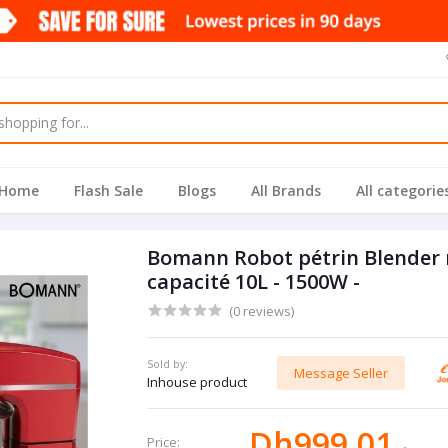
Home
Flash Sale
Blogs
All Brands
All categorie
Bomann Robot pétrin Blender 
capacité 10L - 1500W -
(0 reviews)
Sold by:
Message Seller
Inhouse product
Dh999.01
Price: