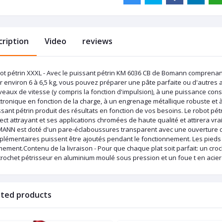
cription
Video
reviews
ot pétrin XXXL - Avec le puissant pétrin KM 6036 CB de Bomann comprenant 
r environ 6 à 6,5 kg, vous pouvez préparer une pâte parfaite ou d'autres 
iveaux de vitesse (y compris la fonction d'impulsion), à une puissance c
ctronique en fonction de la charge, à un engrenage métallique robuste et 
ssant pétrin produit des résultats en fonction de vos besoins. Le robot p
ct attrayant et ses applications chromées de haute qualité et attirera vrai
ANN est doté d'un pare-éclaboussures transparent avec une ouverture d
plémentaires puissent être ajoutés pendant le fonctionnement. Les pieds à
ement.Contenu de la livraison - Pour que chaque plat soit parfait: un cro
crochet pétrisseur en aluminium moulé sous pression et un foue t en acie
ated products