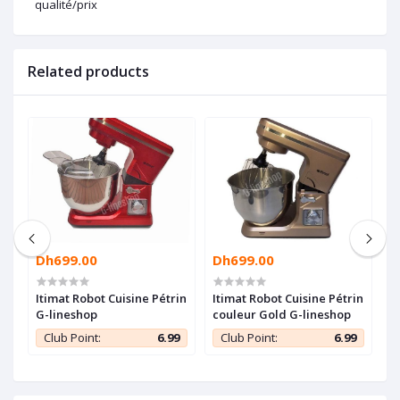
qualité/prix
Related products
Dh699.00
Dh699.00
D
Itimat Robot Cuisine Pétrin
Itimat Robot Cuisine Pétrin
B
G-lineshop
couleur Gold G-lineshop
B
R
9
Club Point:
6.99
Club Point:
6.99
1