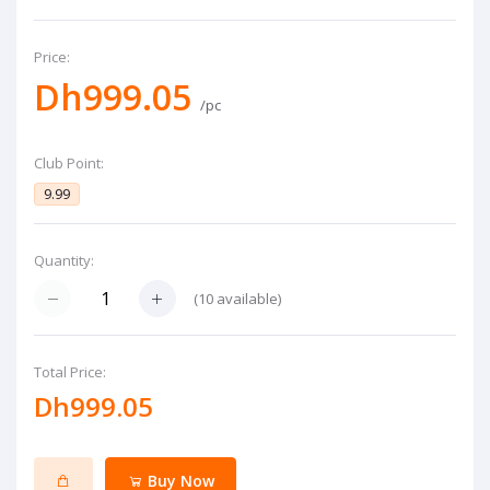
Price:
Dh999.05
/pc
Club Point:
9.99
Quantity:
(
10
available)
Total Price:
Dh999.05
Buy Now