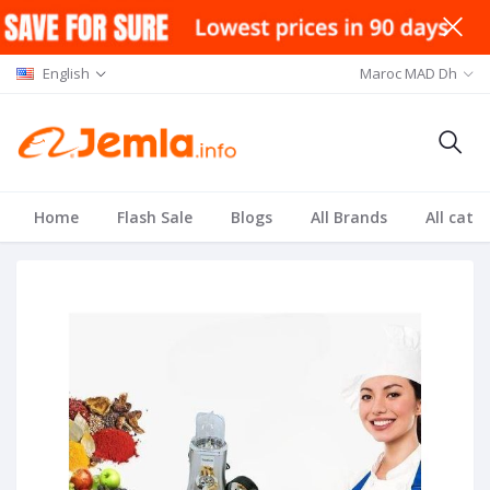
English
Maroc MAD Dh
Home
Flash Sale
Blogs
All Brands
All cate