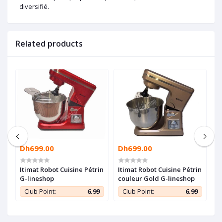
diversifié.
Related products
Dh699.00
Dh699.00
D
Itimat Robot Cuisine Pétrin
Itimat Robot Cuisine Pétrin
B
G-lineshop
couleur Gold G-lineshop
B
R
9
Club Point:
6.99
Club Point:
6.99
1