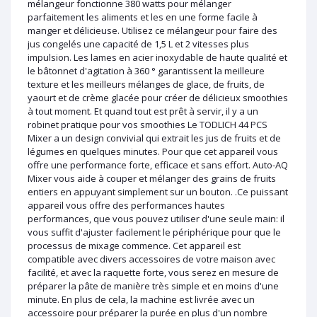
mélangeur fonctionne 380 watts pour mélanger
parfaitement les aliments et les en une forme facile à
manger et délicieuse. Utilisez ce mélangeur pour faire des
jus congelés une capacité de 1,5 L et 2 vitesses plus
impulsion. Les lames en acier inoxydable de haute qualité et
le bâtonnet d'agitation à 360 ° garantissent la meilleure
texture et les meilleurs mélanges de glace, de fruits, de
yaourt et de crème glacée pour créer de délicieux smoothies
à tout moment. Et quand tout est prêt à servir, il y a un
robinet pratique pour vos smoothies Le TODLICH 44 PCS
Mixer a un design convivial qui extrait les jus de fruits et de
légumes en quelques minutes. Pour que cet appareil vous
offre une performance forte, efficace et sans effort. Auto-AQ
Mixer vous aide à couper et mélanger des grains de fruits
entiers en appuyant simplement sur un bouton. .Ce puissant
appareil vous offre des performances hautes
performances, que vous pouvez utiliser d'une seule main: il
vous suffit d'ajuster facilement le périphérique pour que le
processus de mixage commence. Cet appareil est
compatible avec divers accessoires de votre maison avec
facilité, et avec la raquette forte, vous serez en mesure de
préparer la pâte de manière très simple et en moins d'une
minute. En plus de cela, la machine est livrée avec un
accessoire pour préparer la purée en plus d'un nombre