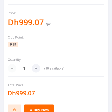
Price:
Dh999.07
/pc
Club Point:
9.99
Quantity:
(
10
available)
Total Price:
Dh999.07
Buy Now