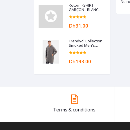
No no
Koton T-SHIRT
GARÇON - BLANC
ECRU
Dh31.00
Trendyol Collection
Smoked Men's
Hooded Zippered
Oversize Coat
TMNAW22KB0050
Dh193.00
Terms & conditions