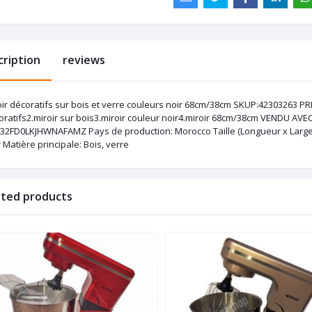
cription
reviews
oir décoratifs sur bois et verre couleurs noir 68cm/38cm SKUP:42303263 P
oratifs2.miroir sur bois3.miroir couleur noir4.miroir 68cm/38cm VENDU AV
32FD0LKJHWNAFAMZ Pays de production: Morocco Taille (Longueur x Largeur
 Matière principale: Bois, verre
ated products