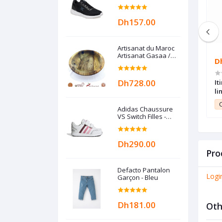
MARINE
Dh157.00
Artisanat du Maroc
Artisanat Gasaa /
Dh1,199.00
D
Gas3a / Guesâa /
Plat à couscous en
Bois de noyer
Dh728.00
obot de cuisine
Bosch Robot pétrin multifonctions
It
tra compact
rouge MUM48R1 ,600W, Bol inox
li
nctions 800W 2,3L
3,9L + accessoires
10.99
Club Point:
11.99
C
Adidas Chaussure
VS Switch Filles -
Crystal Blanc
Dh290.00
Pro
Defacto Pantalon
Logi
Garçon - Bleu
Dh181.00
Oth