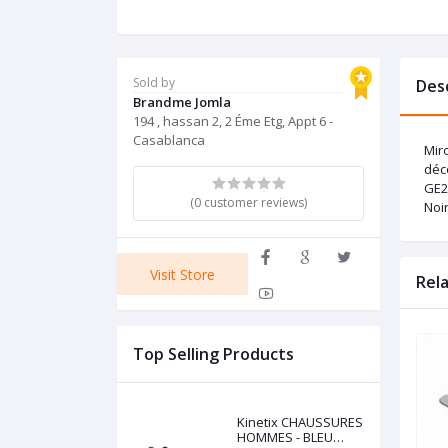
Sold by
Des
Brandme Jomla
194 , hassan 2, 2 Éme Etg, Appt 6 -
Casablanca
Mir
déc
GE2
(0 customer reviews)
Noir
Visit Store
Rel
Top Selling Products
Kinetix CHAUSSURES
HOMMES - BLEU