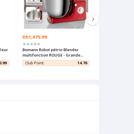
Dh1,475.99
Dh2,988.88
uleur
Bomann Robot pétrin Blender
Proficook Robot
multifonction ROUGE - Grande
XXXL 10L - profes
capacité 10L - 1500W -
Allemand
6.99
Club Point:
14.76
Club Point: