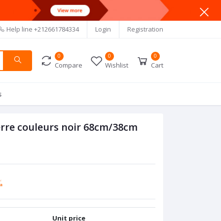
Help line
+212661784334
Login
Registration
0
0
0
Compare
Wishlist
Cart
s
verre couleurs noir 68cm/38cm
Unit price