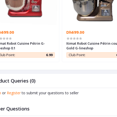
h699.00
Dh699.00
imat Robot Cuisine Pétrin G-
Itimat Robot Cuisine Pétrin co
neshop 0.1
Gold G-lineshop
lub Point:
6.99
Club Point:
duct Queries (0)
n
or
Register
to submit your questions to seller
er Questions