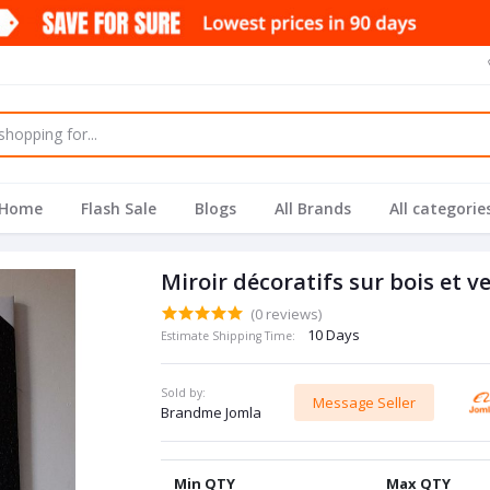
Home
Flash Sale
Blogs
All Brands
All categorie
Miroir décoratifs sur bois et 
(0 reviews)
10 Days
Estimate Shipping Time:
Sold by:
Message Seller
Brandme Jomla
Min QTY
Max QTY