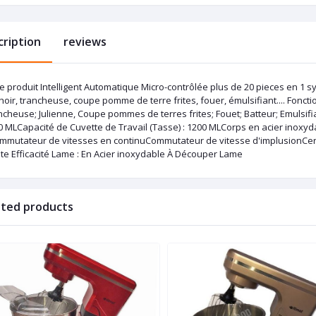
cription
reviews
he produit Intelligent Automatique Micro-contrôlée plus de 20 pieces en 1
oir, trancheuse, coupe pomme de terre frites, fouer, émulsifiant.... Fonct
cheuse; Julienne, Coupe pommes de terres frites; Fouet; Batteur; Emulsifia
0 MLCapacité de Cuvette de Travail (Tasse) : 1200 MLCorps en acier inoxy
mmutateur de vitesses en continuCommutateur de vitesse d'implusionCertifi
te Efficacité Lame : En Acier inoxydable À Découper Lame
ated products