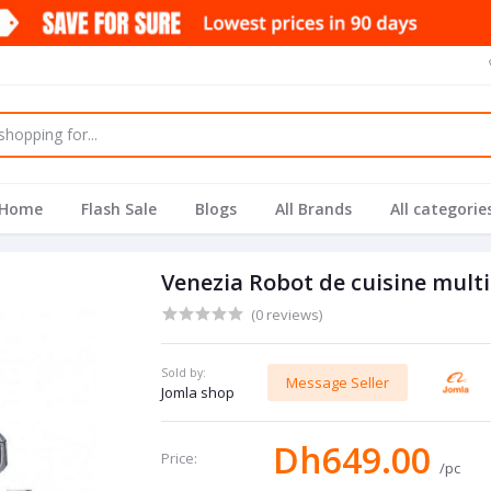
Home
Flash Sale
Blogs
All Brands
All categorie
Venezia Robot de cuisine multi
(0 reviews)
Sold by:
Message Seller
Jomla shop
Dh649.00
Price:
/pc