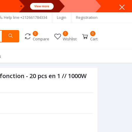
Help line
+212661784334
Login
Registration
0
0
0
Compare
Wishlist
Cart
s
fonction - 20 pcs en 1 // 1000W