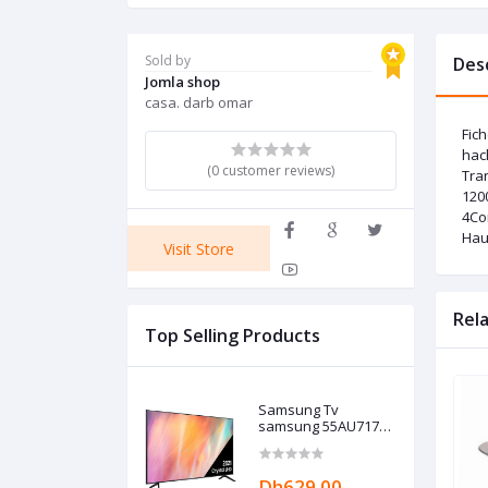
Sold by
Des
Jomla shop
casa. darb omar
Fic
hach
(0 customer reviews)
Tran
120
4Co
Hau
Visit Store
Rel
Top Selling Products
Samsung Tv
samsung 55AU7172
4K crystal model
2021 Europe
Dh629.00