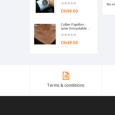
Tendance
No no
Z34T765AZ324 By
Modhila
Dh99.00
Collier Papillon -
acier inoxydable
chaîne esthétique
Breloque BEN
ACCESSORIZE
Dh49.00
Terms & conditions