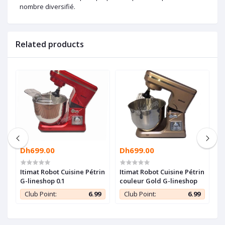
nombre diversifié.
Related products
Dh699.00
Dh699.00
D
Itimat Robot Cuisine Pétrin
Itimat Robot Cuisine Pétrin
B
G-lineshop 0.1
couleur Gold G-lineshop
B
R
9
Club Point:
6.99
Club Point:
6.99
1