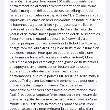
faire. Ce mélangeur fonctionne 360 watts pour mélanger
parfaitement les aliments et les transformer en une forme
facile à manger et délicieuse. Utilisez ce mélangeur pour
faire des jus congelés une capacité de 1 L et 2 vitesses plus
impulsion. Les lames en acier inoxydable de haute qualité et
le bâtonnet d'agitation à 350 ° garantissent la meilleure
texture et les meilleurs mélanges de glace, de fruits, de
yaourt et de crème glacée pour créer de délicieux smoothies
à tout moment. Et quand tout est prêt à servir, il y a un
robinet pratique pour vos smoothies Le Robot Eco Mixer a un
design convivial qui extrait les jus de fruits et de légumes en
quelques minutes. Pour que cet appareil vous offre une
performance forte, efficace et sans effort.Auto-AQ Mixer
vous aide à couper et mélanger des grains de fruits entiers
en appuyant simplement sur un bouton. .Ce puissant
appareil vous offre des performances hautes
performances, que vous pouvez utiliser d'une seule main: il
vous suffit d'ajuster facilement le périphérique pour que le
processus de mixage commence. Cet appareil est
compatible avec divers accessoires de votre maison avec
facilité, et avec la raquette forte, vous serez en mesure de
préparer la pâte de manière très simple et en moins d'une
minute. En plus de cela, la machine ( robot eco ) est livrée
avec un accessoire pour préparer la purée en plus d'un