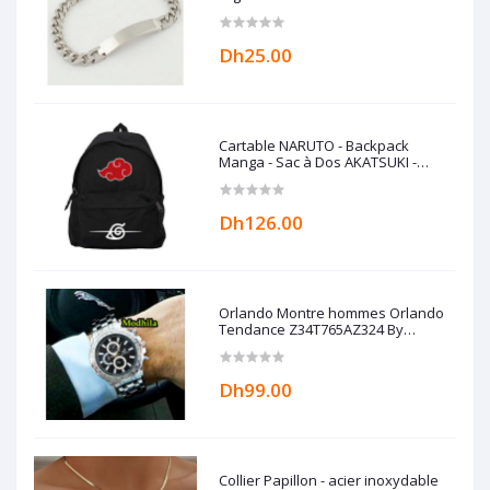
Dh25.00
Cartable NARUTO - Backpack
Manga - Sac à Dos AKATSUKI -
Cartable Anime
Dh126.00
Orlando Montre hommes Orlando
Tendance Z34T765AZ324 By
Modhila
Dh99.00
Collier Papillon - acier inoxydable