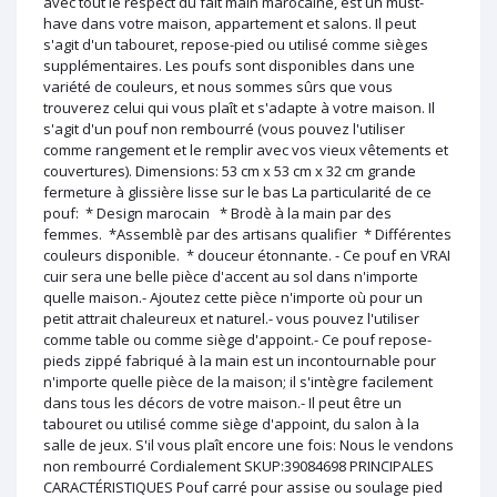
avec tout le respect du fait main marocaine, est un must-
have dans votre maison, appartement et salons. Il peut
s'agit d'un tabouret, repose-pied ou utilisé comme sièges
supplémentaires. Les poufs sont disponibles dans une
variété de couleurs, et nous sommes sûrs que vous
trouverez celui qui vous plaît et s'adapte à votre maison. Il
s'agit d'un pouf non rembourré (vous pouvez l'utiliser
comme rangement et le remplir avec vos vieux vêtements et
couvertures). Dimensions: 53 cm x 53 cm x 32 cm grande
fermeture à glissière lisse sur le bas La particularité de ce
pouf: * Design marocain * Brodè à la main par des
femmes. *Assemblè par des artisans qualifier * Différentes
couleurs disponible. * douceur étonnante. - Ce pouf en VRAI
cuir sera une belle pièce d'accent au sol dans n'importe
quelle maison.- Ajoutez cette pièce n'importe où pour un
petit attrait chaleureux et naturel.- vous pouvez l'utiliser
comme table ou comme siège d'appoint.- Ce pouf repose-
pieds zippé fabriqué à la main est un incontournable pour
n'importe quelle pièce de la maison; il s'intègre facilement
dans tous les décors de votre maison.- Il peut être un
tabouret ou utilisé comme siège d'appoint, du salon à la
salle de jeux. S'il vous plaît encore une fois: Nous le vendons
non rembourré Cordialement SKUP:39084698 PRINCIPALES
CARACTÉRISTIQUES Pouf carré pour assise ou soulage pied