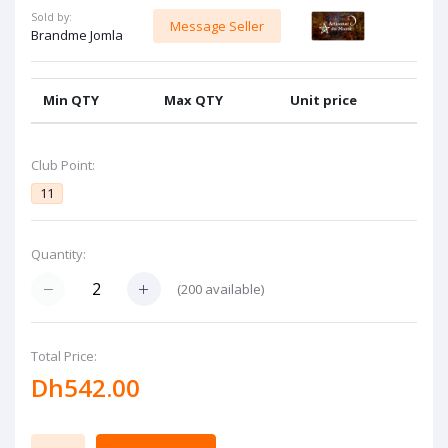
Sold by:
Message Seller
Brandme Jomla
Min QTY
Max QTY
Unit price
Club Point:
11
Quantity:
(
200
available)
Total Price:
Dh542.00