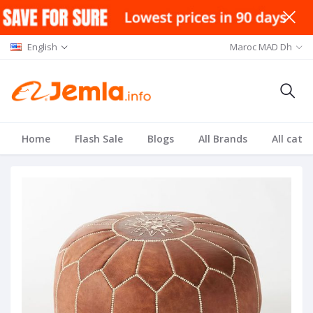
English
Maroc MAD Dh
Home
Flash Sale
Blogs
All Brands
All cate