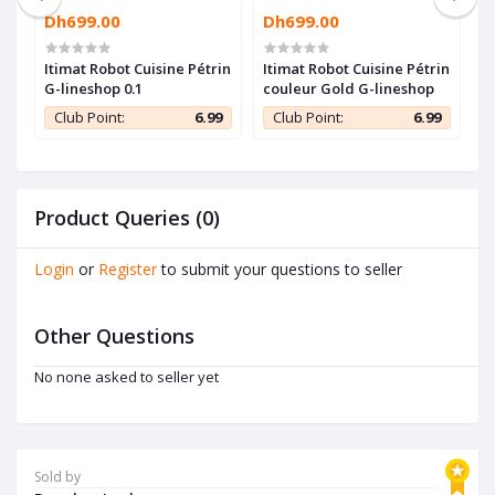
Dh699.00
Dh699.00
D
Itimat Robot Cuisine Pétrin
Itimat Robot Cuisine Pétrin
B
G-lineshop 0.1
couleur Gold G-lineshop
B
x
R
9
Club Point:
6.99
Club Point:
6.99
1
Product Queries (0)
Login
or
Register
to submit your questions to seller
Other Questions
No none asked to seller yet
Sold by