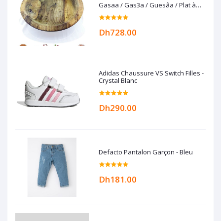
Gasaa / Gas3a / Guesâa / Plat à
couscous en Bois de noyer
Dh728.00
Adidas Chaussure VS Switch Filles -
Crystal Blanc
Dh290.00
Defacto Pantalon Garçon - Bleu
Dh181.00