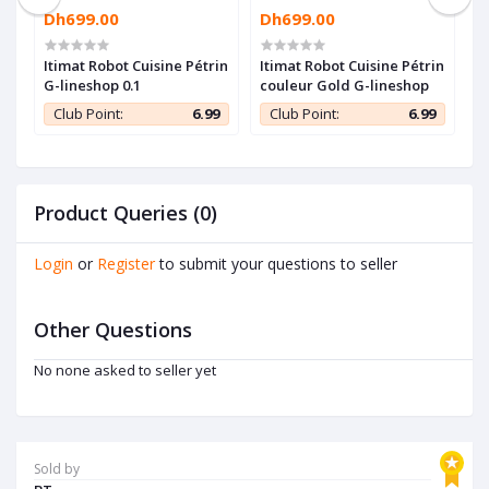
Dh699.00
Dh699.00
D
Itimat Robot Cuisine Pétrin
Itimat Robot Cuisine Pétrin
B
G-lineshop 0.1
couleur Gold G-lineshop
B
x
R
9
Club Point:
6.99
Club Point:
6.99
1
Product Queries (0)
Login
or
Register
to submit your questions to seller
Other Questions
No none asked to seller yet
Sold by