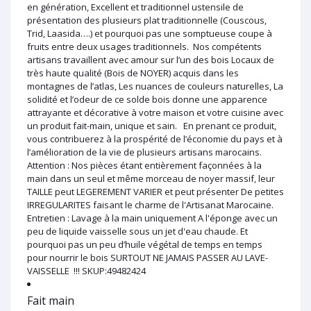
en génération, Excellent et traditionnel ustensile de
présentation des plusieurs plat traditionnelle (Couscous,
Trid, Laasida….) et pourquoi pas une somptueuse coupe à
fruits entre deux usages traditionnels. Nos compétents
artisans travaillent avec amour sur l’un des bois Locaux de
très haute qualité (Bois de NOYER) acquis dans les
montagnes de l’atlas, Les nuances de couleurs naturelles, La
solidité et l’odeur de ce solde bois donne une apparence
attrayante et décorative à votre maison et votre cuisine avec
un produit fait-main, unique et sain. En prenant ce produit,
vous contribuerez à la prospérité de l’économie du pays et à
l’amélioration de la vie de plusieurs artisans marocains.
Attention : Nos pièces étant entièrement façonnées à la
main dans un seul et même morceau de noyer massif, leur
TAILLE peut LEGEREMENT VARIER et peut présenter De petites
IRREGULARITES faisant le charme de l'Artisanat Marocaine.
Entretien : Lavage à la main uniquement A l'éponge avec un
peu de liquide vaisselle sous un jet d'eau chaude. Et
pourquoi pas un peu d’huile végétal de temps en temps
pour nourrir le bois SURTOUT NE JAMAIS PASSER AU LAVE-
VAISSELLE !!! SKUP:49482424
Fait main