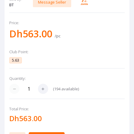
Message Seller
BT
Price:
Dh563.00
/pc
Club Point:
5.63
Quantity:
(
194
available)
Total Price:
Dh563.00