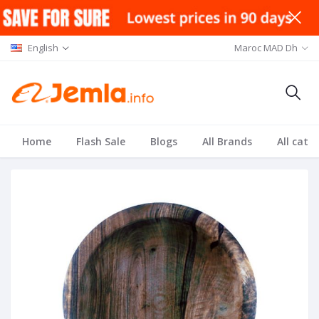
English
Maroc MAD Dh
Home
Flash Sale
Blogs
All Brands
All cate