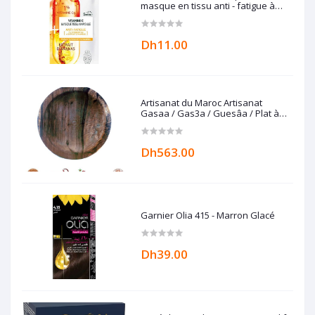
masque en tissu anti - fatigue à
l'extrait d'ananas
Dh11.00
Artisanat du Maroc Artisanat
Gasaa / Gas3a / Guesâa / Plat à
couscous en Bois de noyer
Dh563.00
Garnier Olia 415 - Marron Glacé
Dh39.00