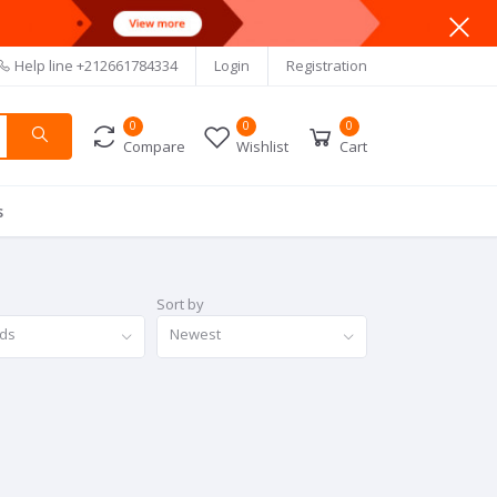
Help line
+212661784334
Login
Registration
0
0
0
Compare
Wishlist
Cart
s
Sort by
nds
Newest