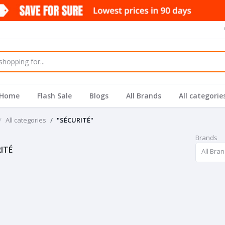
Home
Flash Sale
Blogs
All Brands
All categorie
All categories
"SÉCURITÉ"
Brands
ITÉ
All Bra