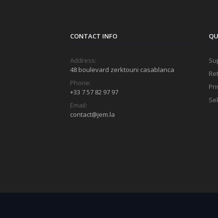
CONTACT INFO
QU
Address:
Sup
48 boulevard zerktouni casablanca
Ret
Phone:
Pri
+33 7 57 82 97 97
Sel
Email:
contact@jem.la