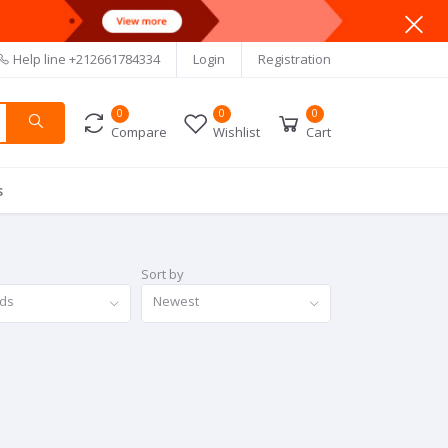
Help line
+212661784334
Login
Registration
0
0
0
Compare
Wishlist
Cart
s
Sort by
nds
Newest