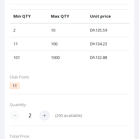
Min QTY
Max QTY
Unit price
2
10
Dh135.59
11
100
Dh134.23
101
1000
Dh132.88
Club Point:
11
Quantity:
(
200
available)
Total Price: