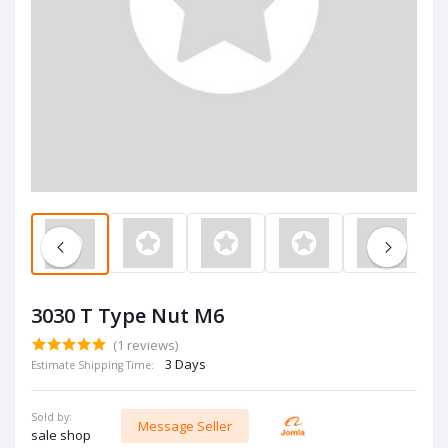
3030 T Type Nut M6
(1 reviews)
3 Days
Estimate Shipping Time:
Sold by:
Message Seller
sale shop