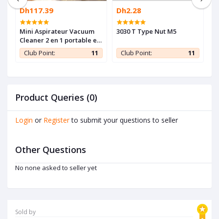
Dh117.39
Dh2.28
D
Mini Aspirateur Vacuum
3030 T Type Nut M5
2
Cleaner 2 en 1 portable et
d
sans fil avec lumière LED
d
1
Club Point:
11
Club Point:
11
Product Queries (0)
Login
or
Register
to submit your questions to seller
Other Questions
No none asked to seller yet
Sold by