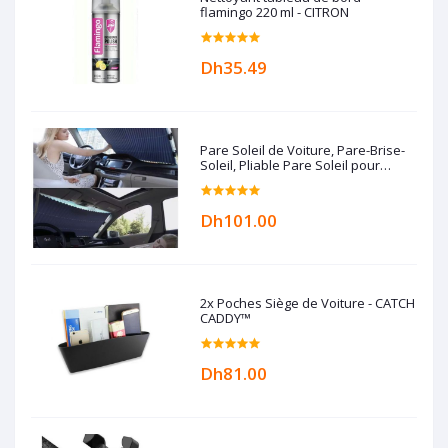
flamingo 220 ml - CITRON
Dh35.49
Pare Soleil de Voiture, Pare-Brise-
Soleil, Pliable Pare Soleil pour
Voiture Couverture Avant Anti UV
Isolation la Chaleur et Soleil, Style
Accordéon Automatique rétractable
Dh101.00
Pare-Brise Avant (70cm)
2x Poches Siège de Voiture - CATCH
CADDY™
Dh81.00