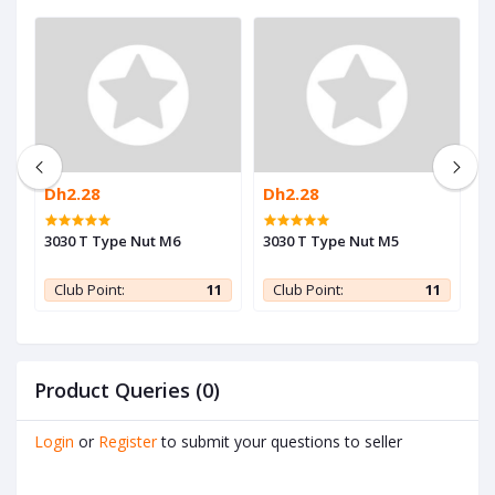
Dh2.28
Dh2.28
D
3030 T Type Nut M6
3030 T Type Nut M5
2
d
d
1
Club Point:
11
Club Point:
11
Product Queries (0)
Login
or
Register
to submit your questions to seller