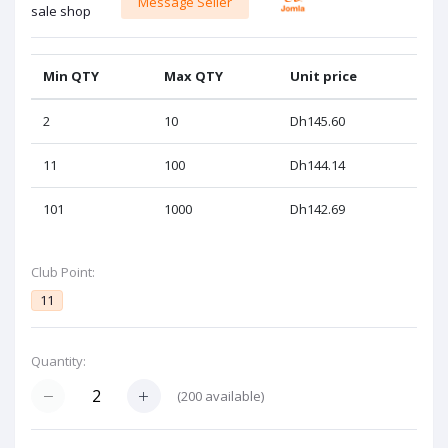
Message Seller
sale shop
Min QTY
Max QTY
Unit price
2
10
Dh145.60
11
100
Dh144.14
101
1000
Dh142.69
Club Point:
11
Quantity:
(
200
available)