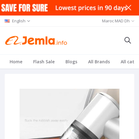
English
Maroc MAD Dh
Home
Flash Sale
Blogs
All Brands
All cate