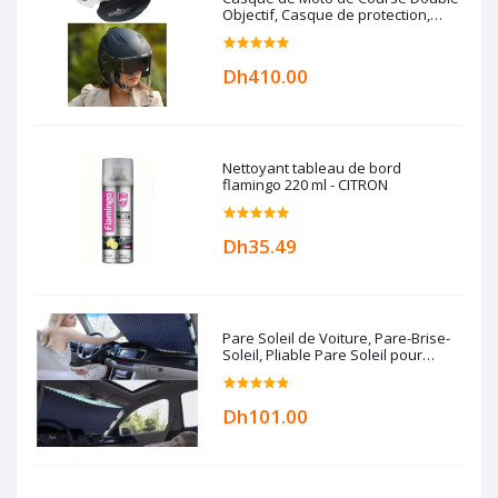
Objectif, Casque de protection,
unisex, Karting
Dh410.00
Nettoyant tableau de bord
flamingo 220 ml - CITRON
Dh35.49
Pare Soleil de Voiture, Pare-Brise-
Soleil, Pliable Pare Soleil pour
Voiture Couverture Avant Anti UV
Isolation la Chaleur et Soleil, Style
Accordéon Automatique rétractable
Dh101.00
Pare-Brise Avant (70cm)