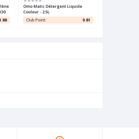
lène
Omo Matic Détergent Liquide
Comfort Adouciss
X30
Couleur - 2.5L
1.88
Club Point:
0.81
Club Point: