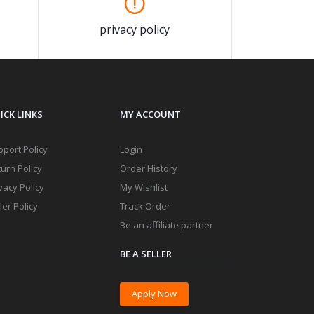
privacy policy
ICK LINKS
MY ACCOUNT
port Policy
Login
urn Policy
Order History
vacy Policy
My Wishlist
ler Policy
Track Order
Be an affiliate partner
BE A SELLER
Apply Now