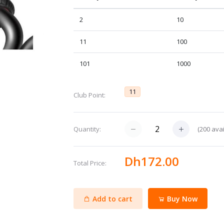
2
10
11
100
101
1000
11
Club Point:
(
200
avai
Quantity:
Dh172.00
Total Price:
Add to cart
Buy Now