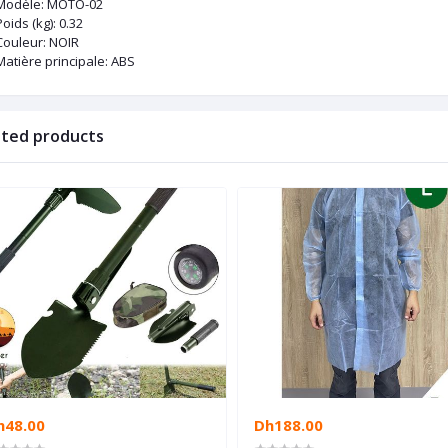
Modèle
: MOTO-02
Poids (kg)
: 0.32
Couleur
: NOIR
Matière principale
: ABS
ated products
h48.00
Dh188.00