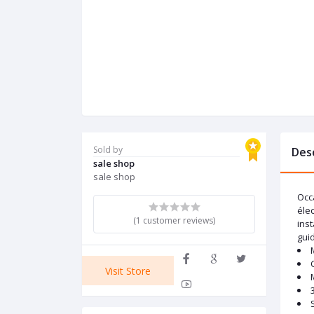
Sold by
Des
sale shop
sale shop
Occ
élec
(1 customer reviews)
inst
guid
Visit Store