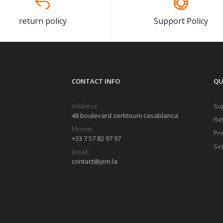
return policy
Support Policy
CONTACT INFO
QU
Address:
Sup
48 boulevard zerktouni casablanca
Ret
Phone:
Pri
+33 7 57 82 97 97
Sel
Email:
contact@jem.la