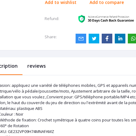
Add to wishlist
Add to compare
Refund:
Share:
cription
reviews
asion: appliquez une variété de téléphones mobiles, GPS et appareils numér
trique/vélo à pédale/poussette/moto, Ajustement arbitraire de la taille, ro
allation que vous voulez.,Convient pour: GPS/téléphone portable/MP4 etc. M
on, le haut du couvercle du jeu de direction ou l'extrémité avant de la p
Matériau: plastique ABS
Couleur : Noir
Méthode de fixation: Crochet symétrique à quatre coins pour toutes les 
360° de Rotation
SKU
: GE232VP09H74MNAFAMZ