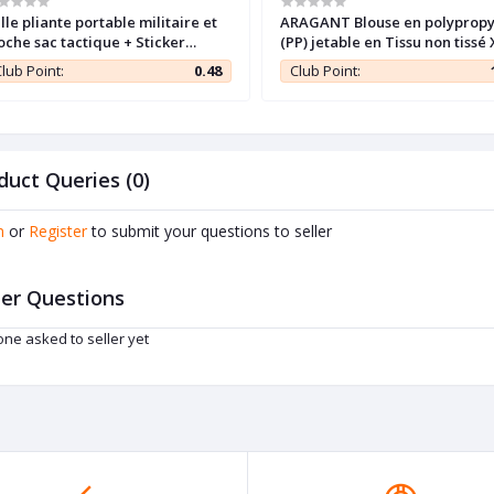
lle pliante portable militaire et
ARAGANT Blouse en polypropy
oche sac tactique + Sticker
(PP) jetable en Tissu non tissé 
deau ( SAHARA )
lub Point:
0.48
Club Point:
duct Queries (0)
n
or
Register
to submit your questions to seller
er Questions
ne asked to seller yet