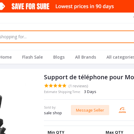
Home
Flash Sale
Blogs
All Brands
All categorie
Support de téléphone pour Mot
(1 reviews)
3 Days
Estimate Shipping Time:
Sold by:
Message Seller
sale shop
Min QTY
Max QTY