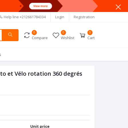
Help line
+212661784334
Login
Registration
0
0
0
Compare
Wishlist
Cart
s
o et Vélo rotation 360 degrés
Unit price