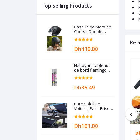
Top Selling Products
Casque de Moto de
Course Double
Objectif, Casque de
protection, unisex,
Rel
Karting
Dh410.00
Nettoyant tableau
de bord flamingo
220 ml - CITRON
Dh35.49
Pare Soleil de
Voiture, Pare-Brise-
Soleil, Pliable Pare
Soleil pour Voiture
Couverture Avant
Dh101.00
Anti UV Isolation la
Chaleur et Soleil,
Dh101.00
D
Style Accordéon