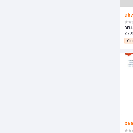
Dh7
DELL
2.70
Remi
Clu
Dh6