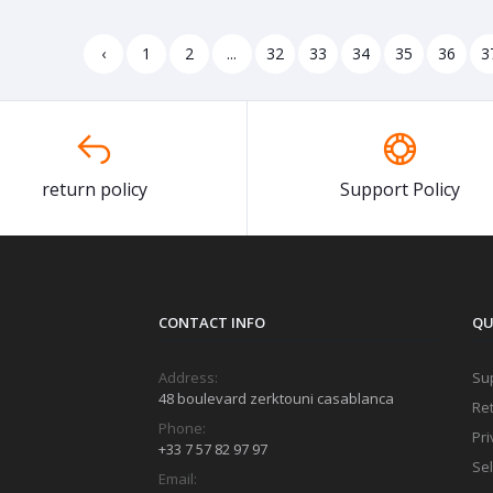
‹
1
2
...
32
33
34
35
36
3
return policy
Support Policy
CONTACT INFO
QU
Address:
Sup
48 boulevard zerktouni casablanca
Ret
Phone:
Pri
+33 7 57 82 97 97
Sel
Email: