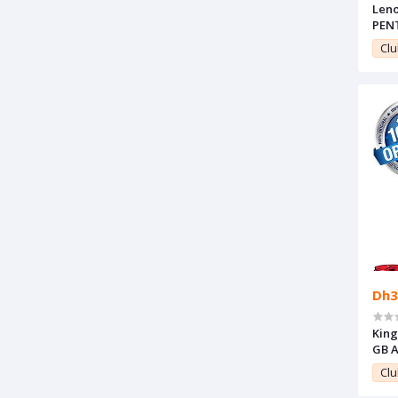
Len
PENTIUM R 4
Pro 
Clu
Dh3
King
GB A
ans
Clu