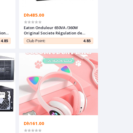
Dh485.00
Eaton Onduleur 650VA /360W
ion
Original Societe Régulation de
tension automatique - Garantie 1 an
4.85
Club Point:
4.85
Dh161.00