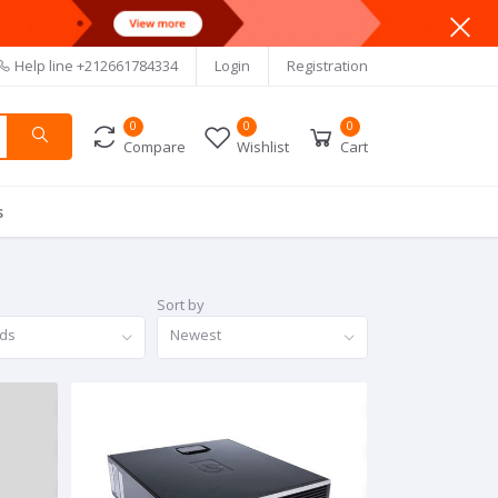
Help line
+212661784334
Login
Registration
0
0
0
Compare
Wishlist
Cart
s
Sort by
nds
Newest