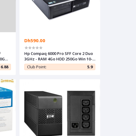
Dh590.00
F
Hp Compaq 6000 Pro SFF Core 2 Duo
0GO -
3GHz - RAM 4Go HDD 250Go Win 10-
Remis à neuf
6.88
Club Point:
5.9