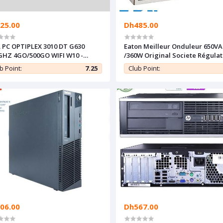
25.00
Dh485.00
 PC OPTIPLEX 3010 DT G630
Eaton Meilleur Onduleur 650VA
GHZ 4GO/500GO WIFI W10 -
/360W Original Societe Régulat
s à Neuf
de tension automatique
b Point:
7.25
Club Point:
06.00
Dh567.00