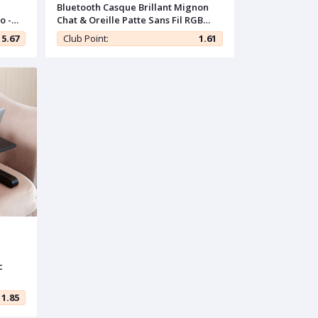
Bluetooth Casque Brillant Mignon
o -
Chat & Oreille Patte Sans Fil RGB
Lumière
5.67
Club Point:
1.61
c
1.85