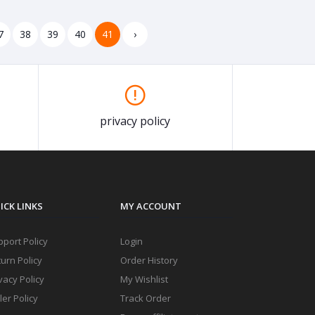
7
38
39
40
41
›
privacy policy
ICK LINKS
MY ACCOUNT
port Policy
Login
urn Policy
Order History
vacy Policy
My Wishlist
ler Policy
Track Order