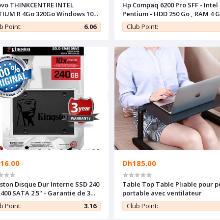
ovo THINKCENTRE INTEL
Hp Compaq 6200 Pro SFF - Intel
Go 320Go Windows 10
Pentium - HDD 250 Go , RAM 4 G
- Remis à neuf
Remis a Neuf
b Point:
6.06
Club Point:
16.00
Dh185.00
ston Disque Dur Interne SSD 240
Table Top Table Pliable pour p
400 SATA 2.5" - Garantie de 3
portable avec ventilateur
b Point:
3.16
Club Point: