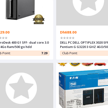
29.00
Dh688.00
roDesk 400 G1 SFF- dual core 3.0
DELL PC DELL OPTIPLEX 3020 SF
/4Go Ram/500 go hdd
Pentium G G3220 3 GHZ 4GO/50
Remis à Neuf
b Point:
7.29
Club Point: