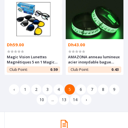
Dh59.00
Dh43.00
Magic Vision Lunettes
AMAZONA anneau lumineux
Magnétiques 5 en 1 Magic
acier inoxydable bague
Vision - pour Soleil, Nuit, et
brillent homme et femme
Club Point:
0.59
Club Point:
0.43
conduite
bijoux
‹
1
2
3
4
5
6
7
8
9
10
...
13
14
›