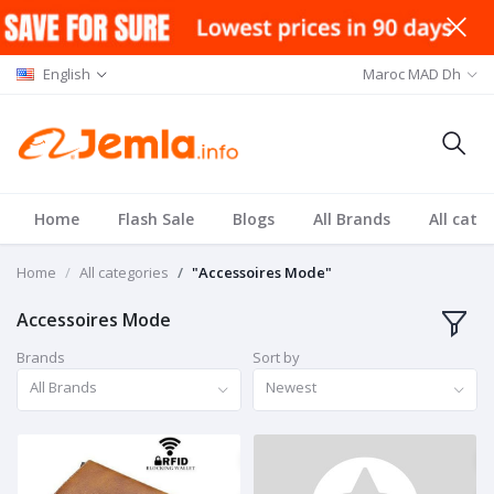
English
Maroc MAD Dh
Home
Flash Sale
Blogs
All Brands
All cate
Home
All categories
"Accessoires Mode"
Accessoires Mode
Brands
Sort by
All Brands
Newest