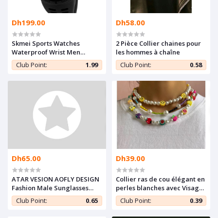
Dh199.00
Dh58.00
Skmei Sports Watches
2 Pièce Collier chaines pour
Waterproof Wrist Men
les hommes à chaîne
Quartz Analog Digital
Club Point:
1.99
Club Point:
0.58
Dh65.00
Dh39.00
ATAR VESION AOFLY DESIGN
Collier ras de cou élégant en
Fashion Male Sunglasses
perles blanches avec Visages
TR90 Flexible Sunglasses
souriants pour hommes et
Club Point:
0.65
Club Point:
0.39
Men
femmes