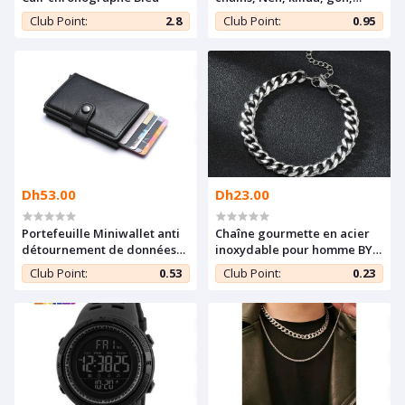
hisoka, Bagues de poignet
Club Point:
2.8
Club Point:
0.95
en chaîne
Dh53.00
Dh23.00
Portefeuille Miniwallet anti
Chaîne gourmette en acier
détournement de données
inoxydable pour homme BY
des cartes RFID et NFC noir
ELITE WORLD
Club Point:
0.53
Club Point:
0.23