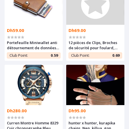
Dh59.00
Dh69.00
Portefeuille Miniwallet anti
12 pièces de Clips, Broches
détournement de données
de sécurité pour foulard,
des cartes RFID Marron
châle, hijab
Club Point:
0.59
Club Point:
0.69
Dh280.00
Dh95.00
Curren Montre Homme 8329
hunter x hunter, kurapika
Cuir chronographe Bleu
chains, Nen, killua, gon,