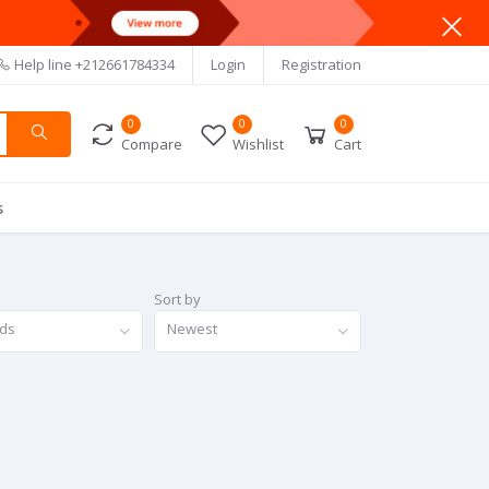
Help line
+212661784334
Login
Registration
0
0
0
Compare
Wishlist
Cart
s
Sort by
nds
Newest