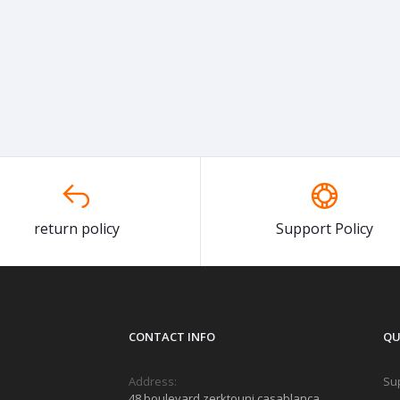
return policy
Support Policy
CONTACT INFO
QU
Address:
Sup
48 boulevard zerktouni casablanca