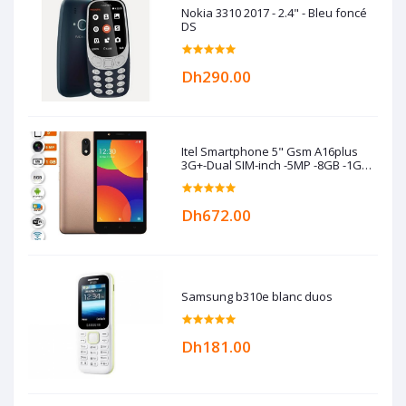
Nokia 3310 2017 - 2.4" - Bleu foncé
DS
Dh290.00
Itel Smartphone 5" Gsm A16plus
3G+-Dual SIM-inch -5MP -8GB -1GB
RAM -Gold
Dh672.00
Samsung b310e blanc duos
Dh181.00