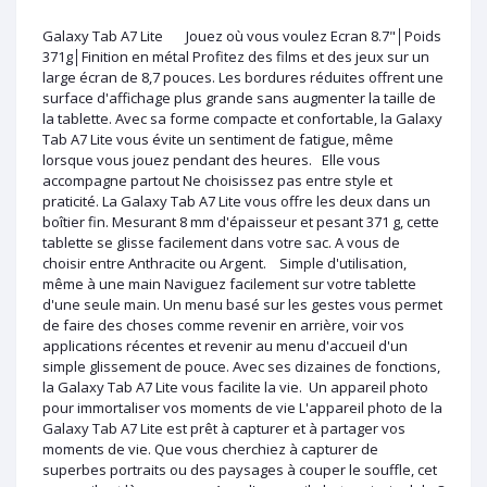
Galaxy Tab A7 Lite Jouez où vous voulez Ecran 8.7"│Poids
371g│Finition en métal Profitez des films et des jeux sur un
large écran de 8,7 pouces. Les bordures réduites offrent une
surface d'affichage plus grande sans augmenter la taille de
la tablette. Avec sa forme compacte et confortable, la Galaxy
Tab A7 Lite vous évite un sentiment de fatigue, même
lorsque vous jouez pendant des heures. Elle vous
accompagne partout Ne choisissez pas entre style et
praticité. La Galaxy Tab A7 Lite vous offre les deux dans un
boîtier fin. Mesurant 8 mm d'épaisseur et pesant 371 g, cette
tablette se glisse facilement dans votre sac. A vous de
choisir entre Anthracite ou Argent. Simple d'utilisation,
même à une main Naviguez facilement sur votre tablette
d'une seule main. Un menu basé sur les gestes vous permet
de faire des choses comme revenir en arrière, voir vos
applications récentes et revenir au menu d'accueil d'un
simple glissement de pouce. Avec ses dizaines de fonctions,
la Galaxy Tab A7 Lite vous facilite la vie. Un appareil photo
pour immortaliser vos moments de vie L'appareil photo de la
Galaxy Tab A7 Lite est prêt à capturer et à partager vos
moments de vie. Que vous cherchiez à capturer de
superbes portraits ou des paysages à couper le souffle, cet