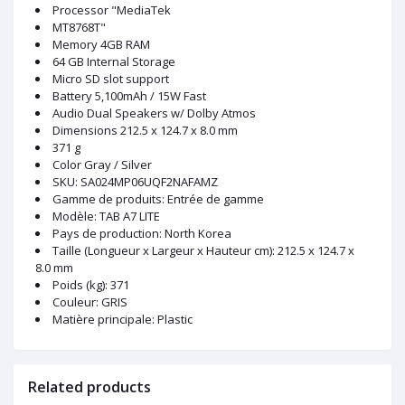
Processor "MediaTek
MT8768T"
Memory 4GB RAM
64 GB Internal Storage
Micro SD slot support
Battery 5,100mAh / 15W Fast
Audio Dual Speakers w/ Dolby Atmos
Dimensions 212.5 x 124.7 x 8.0 mm
371 g
Color Gray / Silver
SKU
: SA024MP06UQF2NAFAMZ
Gamme de produits
: Entrée de gamme
Modèle
: TAB A7 LITE
Pays de production
: North Korea
Taille (Longueur x Largeur x Hauteur cm)
: 212.5 x 124.7 x
8.0 mm
Poids (kg)
: 371
Couleur
: GRIS
Matière principale
: Plastic
Related products