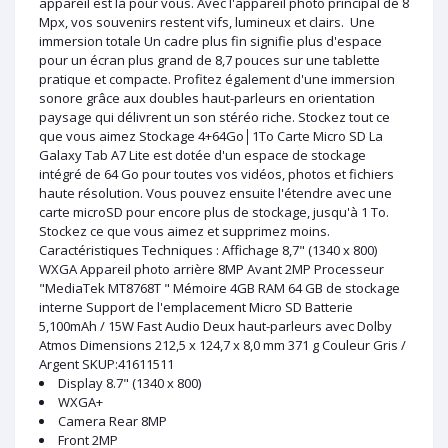
appareil est là pour vous. Avec l'appareil photo principal de 8
Mpx, vos souvenirs restent vifs, lumineux et clairs. Une
immersion totale Un cadre plus fin signifie plus d'espace
pour un écran plus grand de 8,7 pouces sur une tablette
pratique et compacte. Profitez également d'une immersion
sonore grâce aux doubles haut-parleurs en orientation
paysage qui délivrent un son stéréo riche. Stockez tout ce
que vous aimez Stockage 4+64Go│1To Carte Micro SD La
Galaxy Tab A7 Lite est dotée d'un espace de stockage
intégré de 64 Go pour toutes vos vidéos, photos et fichiers
haute résolution. Vous pouvez ensuite l'étendre avec une
carte microSD pour encore plus de stockage, jusqu'à 1 To.
Stockez ce que vous aimez et supprimez moins.
Caractéristiques Techniques : Affichage 8,7" (1340 x 800)
WXGA Appareil photo arrière 8MP Avant 2MP Processeur
"MediaTek MT8768T " Mémoire 4GB RAM 64 GB de stockage
interne Support de l'emplacement Micro SD Batterie
5,100mAh / 15W Fast Audio Deux haut-parleurs avec Dolby
Atmos Dimensions 212,5 x 124,7 x 8,0 mm 371 g Couleur Gris /
Argent SKUP:41611511
Display 8.7" (1340 x 800)
WXGA+
Camera Rear 8MP
Front 2MP