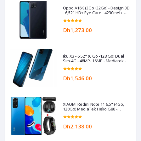
Oppo A16K (3Go+32Go) - Design 3D
- 6,52" HD+ Eye Care - 4230mAh -
Black
Dh1,273.00
Iku X3 - 6.52" (6 Go -128 Go) Dual
Sim-4G - 48MP- 16MP - Mediatek -
5000 mAh- Bleu
Dh1,546.00
XIAOMI Redmi Note 11 6,5" (4Go,
128Go) MediaTek Helio G88 -
50MP/8MP+Kit+Band- Bleu
Dh2,138.00