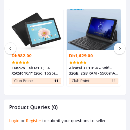
Dh982.00
Dh1,629.00
D
Lenovo Tab M10 (TB-
Alcatel 3T 10" 4G- Wifi -
S
X505F) 10.1" (2Go, 16Go)
32GB, 2GB RAM - 5500 mAh
L
Android 9 - Noir-sans
+ Clavier + Pochette +
S
1
Club Point:
11
Club Point:
11
carte Sim
Screen - Noir
Product Queries (0)
Login
or
Register
to submit your questions to seller