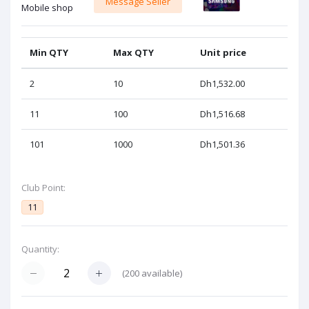
Message Seller
Mobile shop
Min QTY
Max QTY
Unit price
2
10
Dh1,532.00
11
100
Dh1,516.68
101
1000
Dh1,501.36
Club Point:
11
Quantity:
(
200
available)