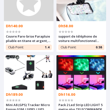
Dh140.00
Dh58.00
Couvre Pare-brise Parapluie
support de téléphone de
pliable en titane et argent,
voiture multifonctionnel
bloc de lumière, rayons
pour rétroviseur , Noir
Club Point:
1.4
Club Point:
0.58
ultraviolets, et aide au
refroidissement intérieure
de la voiture
Dh189.00
Dh116.00
Mini A8 (GPS) Tracker Micro
Pack 2 Led Strip LED LIGHT 5
Espion GSM / GPRS / GPS
metre plus TELECOMMANDE