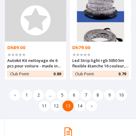
Dh89.00
Dh79.00
Autokit Kit nettoyage de 6
Led Strip light rgb 5050 5m
pcs pour voiture - made in
flexible étanche 16 couleur,
turkey -
télécommande haute qualité
Club Point:
0.89
Club Point:
0.79
Bluetooth Infrared
‹
1
2
...
5
6
7
8
9
10
11
12
13
14
›