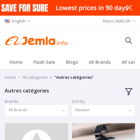
English
Maroc MAD Dh
Home
Flash Sale
Blogs
All Brands
All cate
Home
All categories
"Autres catégories"
Autres catégories
Brands
Sort by
All Brands
Newest