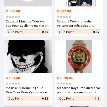
Dh55.00
Dh37.00
Cagoule Masque Tour de
Support Téléphone de
cou Pour Cyclisme ou Motard
Voiture sur Rétroviseur,
- Noir
Tourne 360°, Compatible
Club Point:
0.55
Club Point:
0.37
avec tous les téléphones
Dh33.00
Dh190.00
mask skull Demi Cagoule
Macaron Royaume du Maroc
Noir Tour Pour Cyclisme ou
pour voiture avec support
Motard Protection Hiver
Club Point:
0.33
Club Point:
1.9