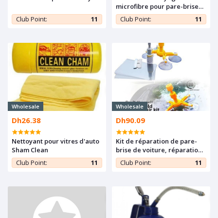
microfibre pour pare-brise
avec poignée ergonomique
Club Point:
11
Club Point:
11
Wholesale
Wholesale
Dh26.38
Dh90.09
Nettoyant pour vitres d'auto
Kit de réparation de pare-
Sham Clean
brise de voiture, réparation
rapide, réparation sans
Club Point:
11
Club Point:
11
trace