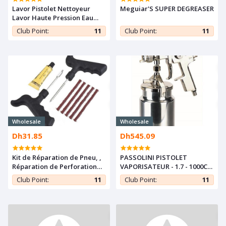
Lavor ‎Pistolet Nettoyeur
Meguiar'S SUPER DEGREASER
Lavor Haute Pression Eau
Froide
Club Point:
11
Club Point:
11
Wholesale
Wholesale
Dh31.85
Dh545.09
Kit de Réparation de Pneu, ,
PASSOLINI PISTOLET
Réparation de Perforation
VAPORISATEUR - 1.7 - 1000CC
de Pneu Plat
- PASSOLINI
Club Point:
11
Club Point:
11