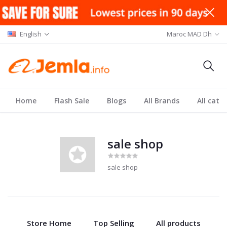
English
Maroc MAD Dh
Home
Flash Sale
Blogs
All Brands
All cate
sale shop
sale shop
Store Home
Top Selling
All products