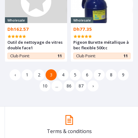
Wholesale
Wholesale
Dh162.57
Dh77.35
Outil de nettoyage de vitres
Pigeon Burette métallique à
double face1
bec flexible 500cc
Club Point:
11
Club Point:
11
‹
1
2
3
4
5
6
7
8
9
10
...
86
87
›
Terms & conditions