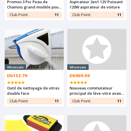
Promoo 3 Psc Peau de
Aspirateur 2en1 12V Puissant
Chamois grand modèle pour
120W aspirateur de voiture
nettoyage
Club Point:
11
Club Point:
11
Wholesale
Wholesale
Dh153.79
Dh909.09
Outil de nettoyage de vitres
Nouveau commutateur
double face
principal de lève-vitre avant
gauche pour
Club Point:
11
Club Point:
11