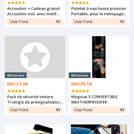
Accoudoir + Cadeau gratuit
Pistolet à eau haute pression
Accoudoir noir avec motif
Portable, pour le nettoyage
rouge (adaptable)
de la voiture
Club Point:
11
Club Point:
11
Wholesale
Wholesale
Dh117.39
Dh175.18
Pack de sécurité voiture
Meguiar'S CONVERTIBLE
Triangle de présignalisation
WEATHERPROOFER
/Extincteur /Gilet fluorescent
Club Point:
11
Club Point:
11