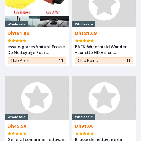
Wholesale
Wholesale
Dh181.09
Dh181.09
essuie-glaces Voiture Brosse
PACK :Windshield Wonder
De Nettoyage Pour
+Lunette HD Vision
Nettoyeur Pare-brise
WrapArounds +Organisateur
Club Point:
11
Club Point:
11
Siège Auto
Wholesale
Wholesale
Dh45.50
Dh91.00
General comprimé nettoyant
Brosse de nettoyage en