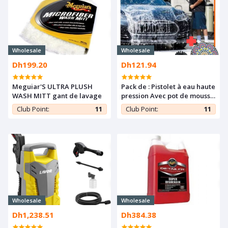
Wholesale
Wholesale
Dh199.20
Dh121.94
Meguiar'S ULTRA PLUSH
Pack de : Pistolet à eau haute
WASH MITT gant de lavage
pression Avec pot de mousse
1L Avec élastique et tableau
Club Point:
11
Club Point:
11
Wholesale
Wholesale
Dh1,238.51
Dh384.38