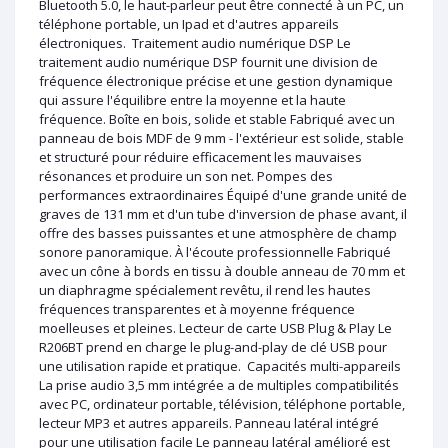
Bluetooth 5.0, le haut-parleur peut être connecté à un PC, un
téléphone portable, un Ipad et d'autres appareils
électroniques. Traitement audio numérique DSP Le
traitement audio numérique DSP fournit une division de
fréquence électronique précise et une gestion dynamique
qui assure l'équilibre entre la moyenne et la haute
fréquence. Boîte en bois, solide et stable Fabriqué avec un
panneau de bois MDF de 9 mm - l'extérieur est solide, stable
et structuré pour réduire efficacement les mauvaises
résonances et produire un son net. Pompes des
performances extraordinaires Équipé d'une grande unité de
graves de 131 mm et d'un tube d'inversion de phase avant, il
offre des basses puissantes et une atmosphère de champ
sonore panoramique. À l'écoute professionnelle Fabriqué
avec un cône à bords en tissu à double anneau de 70 mm et
un diaphragme spécialement revêtu, il rend les hautes
fréquences transparentes et à moyenne fréquence
moelleuses et pleines. Lecteur de carte USB Plug & Play Le
R206BT prend en charge le plug-and-play de clé USB pour
une utilisation rapide et pratique. Capacités multi-appareils
La prise audio 3,5 mm intégrée a de multiples compatibilités
avec PC, ordinateur portable, télévision, téléphone portable,
lecteur MP3 et autres appareils. Panneau latéral intégré
pour une utilisation facile Le panneau latéral amélioré est