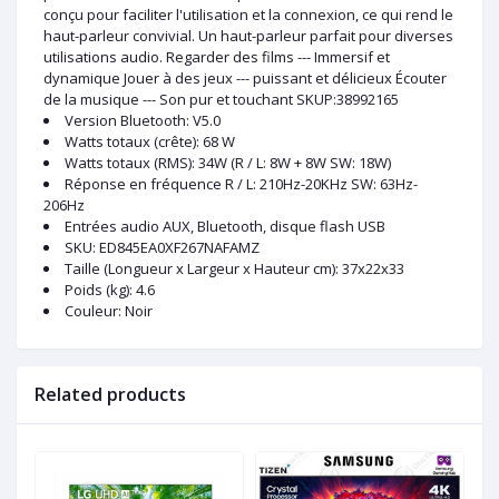
conçu pour faciliter l'utilisation et la connexion, ce qui rend le
haut-parleur convivial. Un haut-parleur parfait pour diverses
utilisations audio. Regarder des films --- Immersif et
dynamique Jouer à des jeux --- puissant et délicieux Écouter
de la musique --- Son pur et touchant SKUP:38992165
Version Bluetooth: V5.0
Watts totaux (crête): 68 W
Watts totaux (RMS): 34W (R / L: 8W + 8W SW: 18W)
Réponse en fréquence R / L: 210Hz-20KHz SW: 63Hz-
206Hz
Entrées audio AUX, Bluetooth, disque flash USB
SKU
: ED845EA0XF267NAFAMZ
Taille (Longueur x Largeur x Hauteur cm)
: 37x22x33
Poids (kg)
: 4.6
Couleur
: Noir
Related products