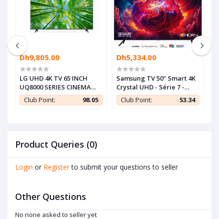
Dh9,805.00
Dh5,334.00
D
D
LG UHD 4K TV 65 INCH
Samsung TV 50" Smart 4K
R
UQ8000 SERIES CINEMA
Crystal UHD - Série 7 -
F
t
SCREEN
Bluetooth - Récepteur
R
4
Club Point:
98.05
Club Point:
53.34
Intégré +TNT
-
Product Queries (0)
Login
or
Register
to submit your questions to seller
Other Questions
No none asked to seller yet