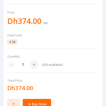
Price:
Dh374.00
/pc
Club Point:
3.74
Quantity:
(
200
available)
Total Price:
Dh374.00
Buy Now