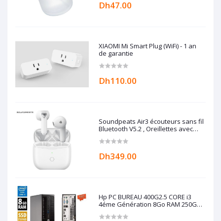
Dh47.00
XIAOMI Mi Smart Plug (WiFi) - 1 an
de garantie
Dh110.00
Soundpeats Air3 écouteurs sans fil
Bluetooth V5.2 , Oreillettes avec
Qualcomm QCC3040 aptX-adaptatif,
4 micros et CVC 8.0, Mode jeu
Dh349.00
Hp PC BUREAU 400G2.5 CORE i3
4éme Génération 8Go RAM 250Go
SSD -REMIS A NEUF