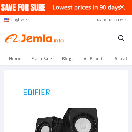
English
Maroc MAD Dh
Home
Flash Sale
Blogs
All Brands
All cate