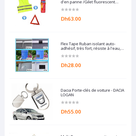
d'en panne /Gilet fluorescent
/Extincteur 500 ml
Dh63.00
Flex Tape Ruban isolant auto-
adhésif, très fort, résiste à l'eau,
anti-fuite, réparation isolante,
étanchéité complète
Dh28.00
Dacia Porte-clés de voiture - DACIA
LOGAN
Dh55.00