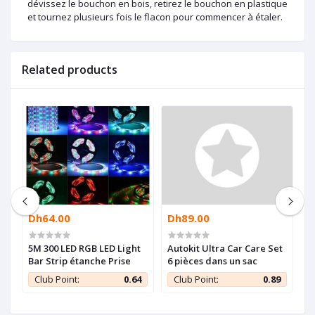
dévissez le bouchon en bois, retirez le bouchon en plastique
et tournez plusieurs fois le flacon pour commencer à étaler.
Related products
Dh64.00
Dh89.00
D
e
5M 300 LED RGB LED Light
Autokit Ultra Car Care Set
S
Bar Strip étanche Prise
6 pièces dans un sac
v
p
5
Club Point:
0.64
Club Point:
0.89
3