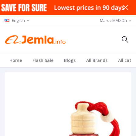
English
Maroc MAD Dh
Home
Flash Sale
Blogs
All Brands
All cate