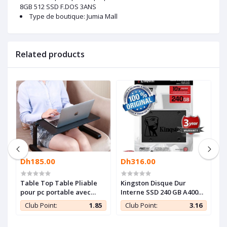
8GB 512 SSD F.DOS 3ANS
Type de boutique
: Jumia Mall
Related products
Dh185.00
Dh316.00
D
Table Top Table Pliable
Kingston Disque Dur
B
0
pour pc portable avec
Interne SSD 240 GB A400
M
s
ventilateur
SATA 2.5" - Garantie de 3
P
8
Club Point:
1.85
Club Point:
3.16
ans