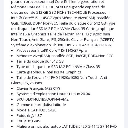
pour un processeur Intel Core I5-11eme generation et
Mémoire RAM de 8GB DDR4 et une grande capacité de
disque dur de 512 GB SSD FICHE TECHNIQUE Processeur
Intel® Core™ I5-1145G7 Vpro Mémoire vive(RAM) installée
8GB, 1x8GB, DDR4 Non-ECC Taille du disque dur 512 GB Type
du disque dur SSD M.2 PCIe NVMe Class 35 Carte graphique
Intel Iris Xe Graphics Taille de l'écran 14" FHD (1920x1080)
Non-Touch, Anti-Glare, IPS, 250nits Clavier Français (AZERTY)
Système d'exploitation Ubuntu Linux 20.04 SKUP:48890297
Processeur Intel® Core™ I5-1145G7 Vpro
Mémoire vive(RAM) installée 8GB, 1x8GB, DDR4 Non-ECC
Taille du disque dur 512 GB
Type du disque dur SSD M.2 PCIe NVMe Class 35
Carte graphique Intel Iris Xe Graphics
Taille de l'écran 14" FHD (1920x1080) Non-Touch, Anti-
Glare, IPS, 250nits
Clavier Français (AZERTY)
Système d'exploitation Ubuntu Linux 20.04
SKU
: DE014CL1B5QQKNAFAMZ
Gamme de produits
: latitude
Modèle
: LATITUDE 5420
Poids (kg)
: 1.37
Couleur
: GRIS
Matière principale
: laptop LATITUDE 5420 I5-1145G7 14 FHD