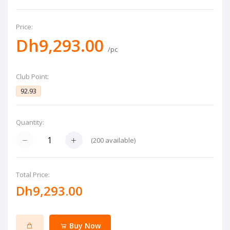
Price:
Dh9,293.00
/pc
Club Point:
92.93
Quantity:
(
200
available)
Total Price:
Dh9,293.00
Buy Now