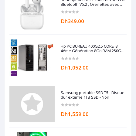
Bluetooth V5.2 , Oreillettes avec
Qualcomm QCC3040 aptX-adaptatif,
4 micros et CVC 8.0, Mode jeu
Dh349.00
Hp PC BUREAU 400G2.5 CORE i3
4éme Génération 8Go RAM 250Go
SSD -REMIS A NEUF
Dh1,052.00
Samsung portable SSD T5 - Disque
dur externe 1TB SSD - Noir
Dh1,559.00