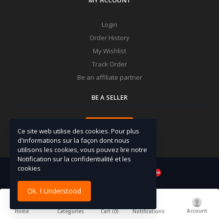
Login
Order History
My Wishlist
Track Order
Be an affiliate partner
BE A SELLER
Apply Now
Ce site web utilise des cookies. Pour plus
d'informations sur la façon dont nous
utilisons les cookies, vous pouvez lire notre
Notification sur la confidentialité et les
cookies
Ok. I Understood
Account
Cart (
0
)
Home
Categories
Notifications